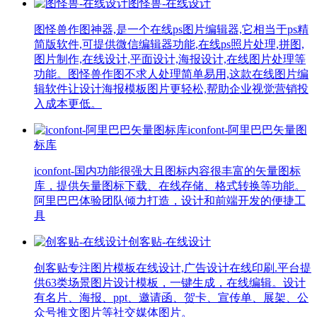
图怪兽-在线设计
图怪兽作图神器,是一个在线ps图片编辑器,它相当于ps精
简版软件,可提供微信编辑器功能,在线ps照片处理,拼图,
图片制作,在线设计,平面设计,海报设计,在线图片处理等
功能。图怪兽作图不求人处理简单易用,这款在线图片编
辑软件让设计海报模板图片更轻松,帮助企业视觉营销投
入成本更低。
iconfont-阿里巴巴矢量图
标库
iconfont-国内功能很强大且图标内容很丰富的矢量图标
库，提供矢量图标下载、在线存储、格式转换等功能。
阿里巴巴体验团队倾力打造，设计和前端开发的便捷工
具
创客贴-在线设计
创客贴专注图片模板在线设计,广告设计在线印刷.平台提
供63类场景图片设计模板，一键生成，在线编辑。设计
有名片、海报、ppt、邀请函、贺卡、宣传单、展架、公
众号推文图片等社交媒体图片。