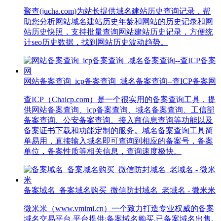
聚查(jucha.com)为站长提供域名建站历史查询记录，帮
助您分析网站域名建站历史年龄和网站的历史记录和网
站历史快照，支持批量查询网站建站历史记录，方便统
计seo历史数据，找到网站历史波动趋势。
网站备案查询_icp备案查询_域名备案查询--查ICP备案网
查ICP（Chaicp.com）是一个很实用的备案查询工具，提
供网站备案查询、icp备案查询、域名备案查询、工信部
备案查询、公安备案查询、接入商信息查询等功能以及
备案证书下载和功能定制的服务。域名备案查询工具简
单易用，直接输入域名即可查询到相应的备案号，备案
单位，备案性质等相关信息，查询速度极快。
备案域名_备案域名购买_微信防封域名_老域名 - 微米米
微米米（www.vmimi.cn）一个致力打造专业权威的备案
域名交易平台,平台提供:备案域名购买,已备案域名出售,