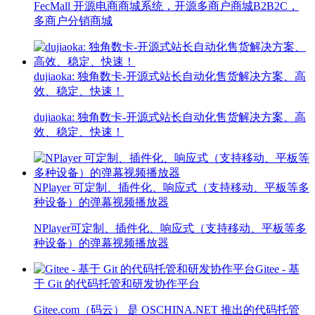
FecMall 开源电商商城系统，开源多商户商城B2B2C，
多商户分销商城
dujiaoka: 独角数卡-开源式站长自动化售货解决方案、高
效、稳定、快速！
dujiaoka: 独角数卡-开源式站长自动化售货解决方案、高
效、稳定、快速！
NPlayer 可定制、插件化、响应式（支持移动、平板等多
种设备）的弹幕视频播放器
NPlayer可定制、插件化、响应式（支持移动、平板等多
种设备）的弹幕视频播放器
Gitee - 基
于 Git 的代码托管和研发协作平台
Gitee.com（码云） 是 OSCHINA.NET 推出的代码托管