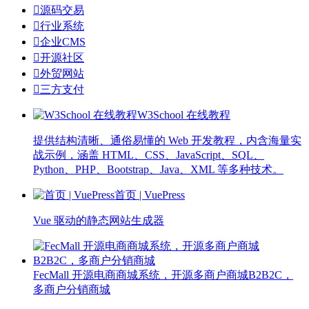

源码交易

行业系统

企业CMS

开源社区

外贸网站

三方支付
W3School 在线教程
提供结构清晰、通俗易懂的 Web 开发教程，内含海量实
战示例，涵盖 HTML、CSS、JavaScript、SQL、
Python、PHP、Bootstrap、Java、XML 等多种技术。
首页 | VuePress
Vue 驱动的静态网站生成器
FecMall 开源电商商城系统，开源多商户商城B2B2C，
多商户分销商城