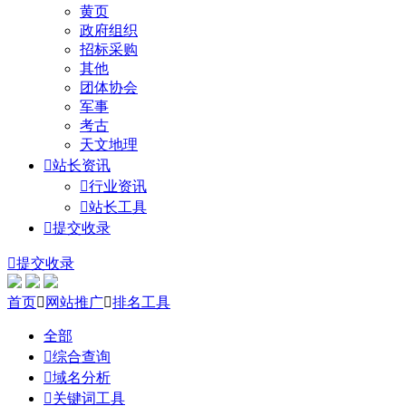
黄页
政府组织
招标采购
其他
团体协会
军事
考古
天文地理

站长资讯

行业资讯

站长工具

提交收录

提交收录
首页

网站推广

排名工具
全部

综合查询

域名分析

关键词工具