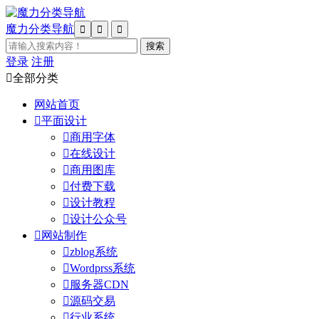
魔力分类导航



登录
注册

全部分类
网站首页

平面设计

商用字体

在线设计

商用图库

付费下载

设计教程

设计公众号

网站制作

zblog系统

Wordprss系统

服务器CDN

源码交易

行业系统