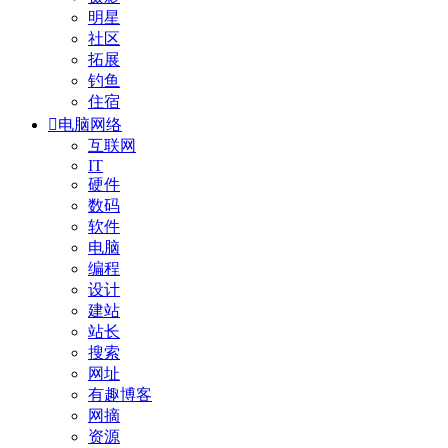
明星
社区
拓展
钓鱼
住宿

电脑网络
互联网
IT
硬件
数码
软件
电脑
编程
设计
建站
站长
搜索
网址
有趣博客
网摘
资源