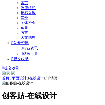
黄页
政府组织
招标采购
其他
团体协会
军事
考古
天文地理

站长资讯

行业资讯

站长工具

提交收录

提交收录
首页

平面设计

在线设计

详情页
创客贴-在线设计