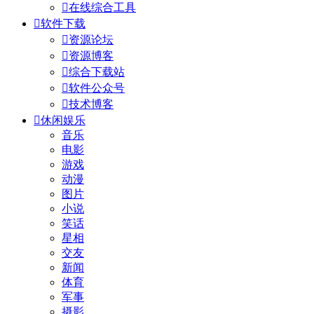

在线综合工具

软件下载

资源论坛

资源博客

综合下载站

软件公众号

技术博客

休闲娱乐
音乐
电影
游戏
动漫
图片
小说
笑话
星相
交友
新闻
体育
军事
摄影