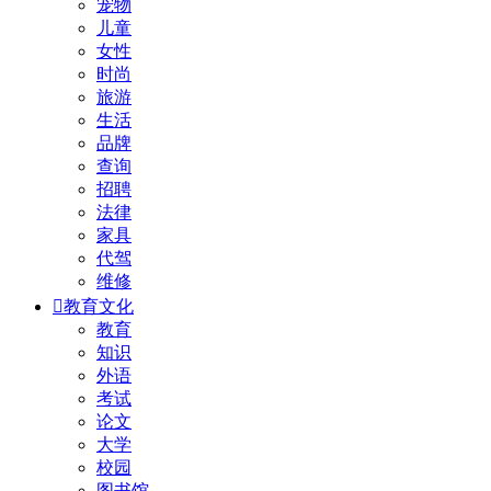
宠物
儿童
女性
时尚
旅游
生活
品牌
查询
招聘
法律
家具
代驾
维修

教育文化
教育
知识
外语
考试
论文
大学
校园
图书馆