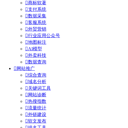

商标软著

支付系统

数据采集

客服系统

外贸营销

行业应用公众号

地图标注

AI模型

外卖科技

数据查询

网站推广

综合查询

域名分析

关键词工具

网站诊断

热搜指数

流量统计

外链建设

软文发布

排名工具