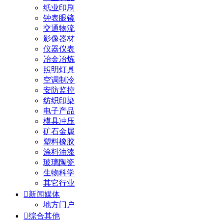
纸业印刷
钟表眼镜
交通物流
影像器材
仪器仪表
冶金冶炼
照明灯具
空调制冷
安防监控
纺织印染
电子产品
模具冲压
矿石金属
塑料橡胶
涂料油漆
玻璃陶瓷
生物科学
其它行业

新闻媒体
地方门户

综合其他