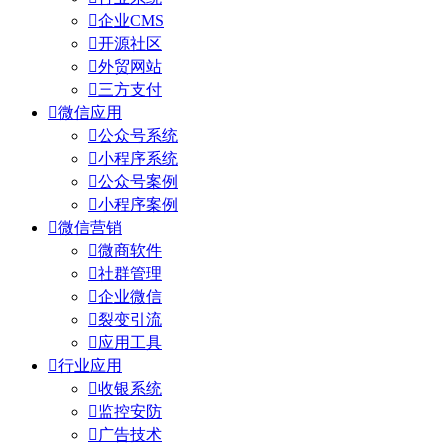

企业CMS

开源社区

外贸网站

三方支付

微信应用

公众号系统

小程序系统

公众号案例

小程序案例

微信营销

微商软件

社群管理

企业微信

裂变引流

应用工具

行业应用

收银系统

监控安防

广告技术