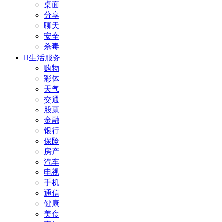
桌面
分享
聊天
安全
杀毒

生活服务
购物
彩体
天气
交通
股票
金融
银行
保险
房产
汽车
电视
手机
通信
健康
美食