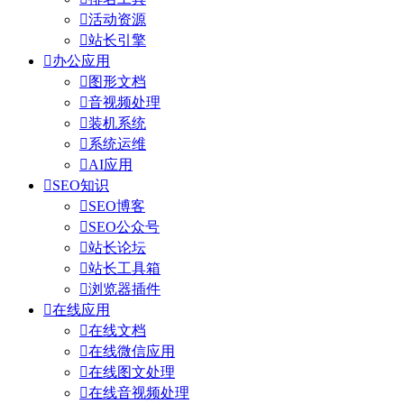

活动资源

站长引擎

办公应用

图形文档

音视频处理

装机系统

系统运维

AI应用

SEO知识

SEO博客

SEO公众号

站长论坛

站长工具箱

浏览器插件

在线应用

在线文档

在线微信应用

在线图文处理

在线音视频处理