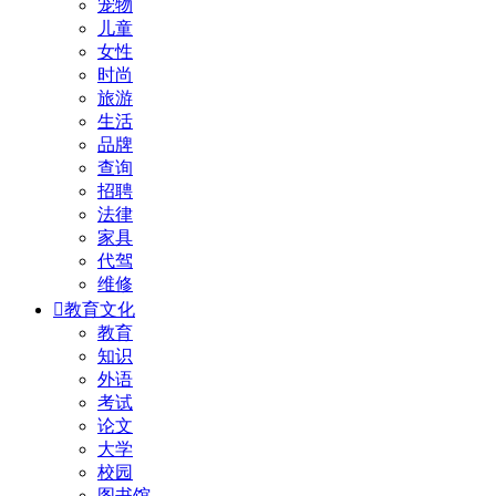
宠物
儿童
女性
时尚
旅游
生活
品牌
查询
招聘
法律
家具
代驾
维修

教育文化
教育
知识
外语
考试
论文
大学
校园
图书馆