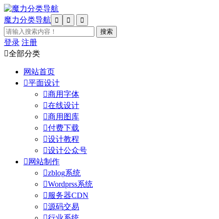
魔力分类导航



登录
注册

全部分类
网站首页

平面设计

商用字体

在线设计

商用图库

付费下载

设计教程

设计公众号

网站制作

zblog系统

Wordprss系统

服务器CDN

源码交易

行业系统