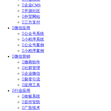

企业CMS

开源社区

外贸网站

三方支付

微信应用

公众号系统

小程序系统

公众号案例

小程序案例

微信营销

微商软件

社群管理

企业微信

裂变引流

应用工具

行业应用

收银系统

监控安防

广告技术