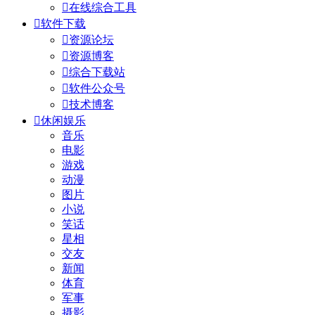

在线综合工具

软件下载

资源论坛

资源博客

综合下载站

软件公众号

技术博客

休闲娱乐
音乐
电影
游戏
动漫
图片
小说
笑话
星相
交友
新闻
体育
军事
摄影