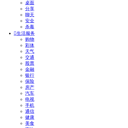
桌面
分享
聊天
安全
杀毒

生活服务
购物
彩体
天气
交通
股票
金融
银行
保险
房产
汽车
电视
手机
通信
健康
美食