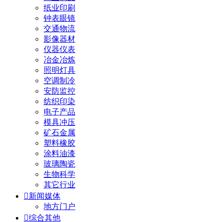
纸业印刷
钟表眼镜
交通物流
影像器材
仪器仪表
冶金冶炼
照明灯具
空调制冷
安防监控
纺织印染
电子产品
模具冲压
矿石金属
塑料橡胶
涂料油漆
玻璃陶瓷
生物科学
其它行业

新闻媒体
地方门户

综合其他