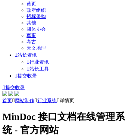
黄页
政府组织
招标采购
其他
团体协会
军事
考古
天文地理

站长资讯

行业资讯

站长工具

提交收录

提交收录
首页

网站制作

行业系统

详情页
MinDoc 接口文档在线管理系
统 - 官方网站