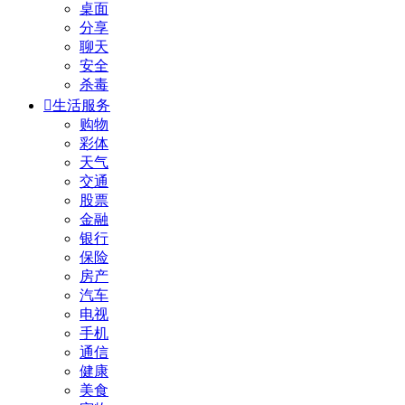
桌面
分享
聊天
安全
杀毒

生活服务
购物
彩体
天气
交通
股票
金融
银行
保险
房产
汽车
电视
手机
通信
健康
美食