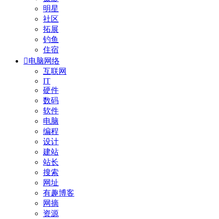
明星
社区
拓展
钓鱼
住宿

电脑网络
互联网
IT
硬件
数码
软件
电脑
编程
设计
建站
站长
搜索
网址
有趣博客
网摘
资源