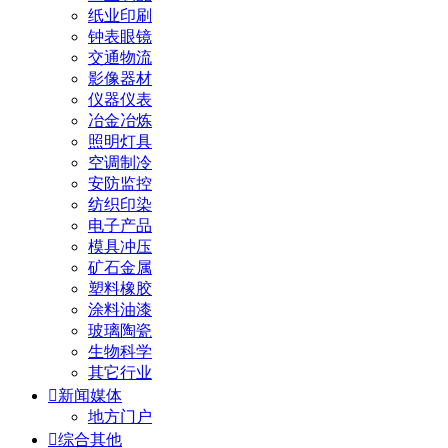
纸业印刷
钟表眼镜
交通物流
影像器材
仪器仪表
冶金冶炼
照明灯具
空调制冷
安防监控
纺织印染
电子产品
模具冲压
矿石金属
塑料橡胶
涂料油漆
玻璃陶瓷
生物科学
其它行业

新闻媒体
地方门户

综合其他