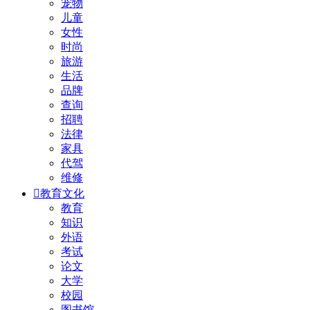
宠物
儿童
女性
时尚
旅游
生活
品牌
查询
招聘
法律
家具
代驾
维修

教育文化
教育
知识
外语
考试
论文
大学
校园
图书馆