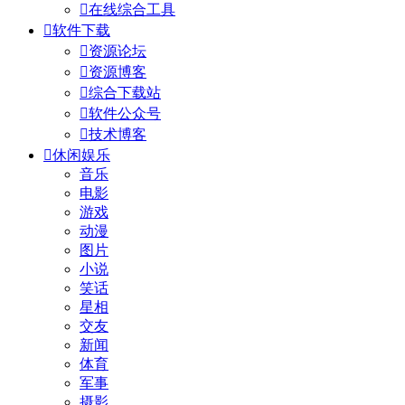

在线综合工具

软件下载

资源论坛

资源博客

综合下载站

软件公众号

技术博客

休闲娱乐
音乐
电影
游戏
动漫
图片
小说
笑话
星相
交友
新闻
体育
军事
摄影