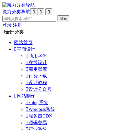
魔力分类导航



登录
注册

全部分类
网站首页

平面设计

商用字体

在线设计

商用图库

付费下载

设计教程

设计公众号

网站制作

zblog系统

Wordprss系统

服务器CDN

源码交易

行业系统