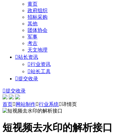
黄页
政府组织
招标采购
其他
团体协会
军事
考古
天文地理

站长资讯

行业资讯

站长工具

提交收录

提交收录
首页

网站制作

行业系统

详情页
短视频去水印的解析接口