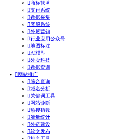

商标软著

支付系统

数据采集

客服系统

外贸营销

行业应用公众号

地图标注

AI模型

外卖科技

数据查询

网站推广

综合查询

域名分析

关键词工具

网站诊断

热搜指数

流量统计

外链建设

软文发布

排名工具