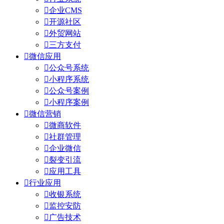

企业CMS

开源社区

外贸网站

三方支付

微信应用

公众号系统

小程序系统

公众号案例

小程序案例

微信营销

微商软件

社群管理

企业微信

裂变引流

应用工具

行业应用

收银系统

监控安防

广告技术