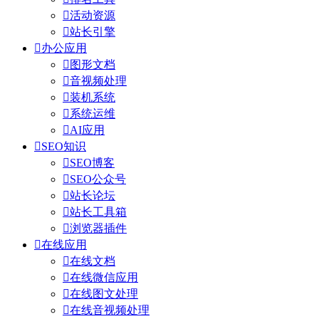

活动资源

站长引擎

办公应用

图形文档

音视频处理

装机系统

系统运维

AI应用

SEO知识

SEO博客

SEO公众号

站长论坛

站长工具箱

浏览器插件

在线应用

在线文档

在线微信应用

在线图文处理

在线音视频处理