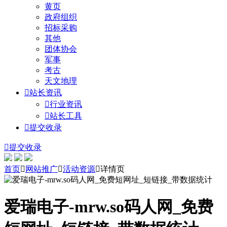
黄页
政府组织
招标采购
其他
团体协会
军事
考古
天文地理

站长资讯

行业资讯

站长工具

提交收录

提交收录
首页

网站推广

活动资源

详情页
爱瑞电子-mrw.so码人网_免费