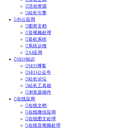

活动资源

站长引擎

办公应用

图形文档

音视频处理

装机系统

系统运维

AI应用

SEO知识

SEO博客

SEO公众号

站长论坛

站长工具箱

浏览器插件

在线应用

在线文档

在线微信应用

在线图文处理

在线音视频处理