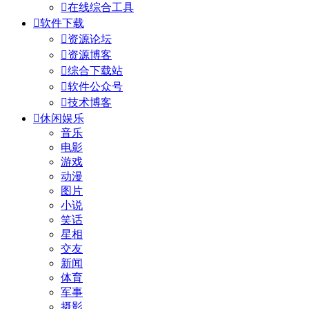

在线综合工具

软件下载

资源论坛

资源博客

综合下载站

软件公众号

技术博客

休闲娱乐
音乐
电影
游戏
动漫
图片
小说
笑话
星相
交友
新闻
体育
军事
摄影