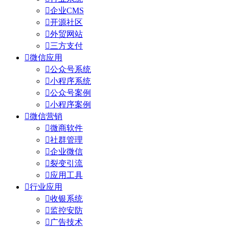

企业CMS

开源社区

外贸网站

三方支付

微信应用

公众号系统

小程序系统

公众号案例

小程序案例

微信营销

微商软件

社群管理

企业微信

裂变引流

应用工具

行业应用

收银系统

监控安防

广告技术