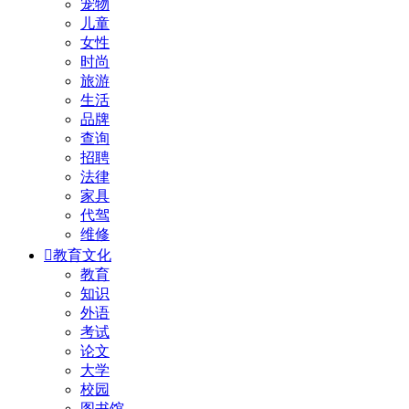
宠物
儿童
女性
时尚
旅游
生活
品牌
查询
招聘
法律
家具
代驾
维修

教育文化
教育
知识
外语
考试
论文
大学
校园
图书馆