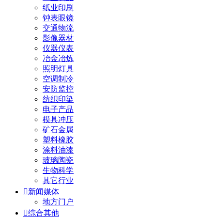
纸业印刷
钟表眼镜
交通物流
影像器材
仪器仪表
冶金冶炼
照明灯具
空调制冷
安防监控
纺织印染
电子产品
模具冲压
矿石金属
塑料橡胶
涂料油漆
玻璃陶瓷
生物科学
其它行业

新闻媒体
地方门户

综合其他