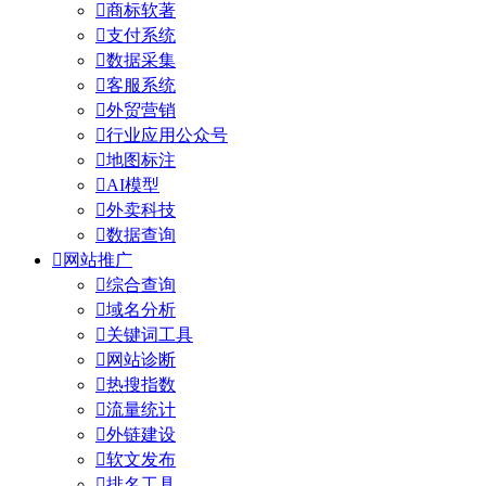

商标软著

支付系统

数据采集

客服系统

外贸营销

行业应用公众号

地图标注

AI模型

外卖科技

数据查询

网站推广

综合查询

域名分析

关键词工具

网站诊断

热搜指数

流量统计

外链建设

软文发布

排名工具