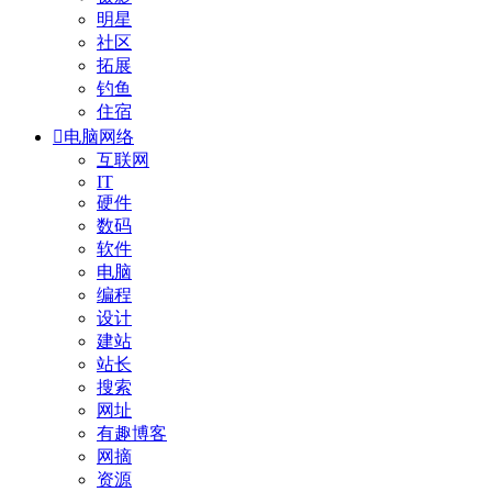
明星
社区
拓展
钓鱼
住宿

电脑网络
互联网
IT
硬件
数码
软件
电脑
编程
设计
建站
站长
搜索
网址
有趣博客
网摘
资源