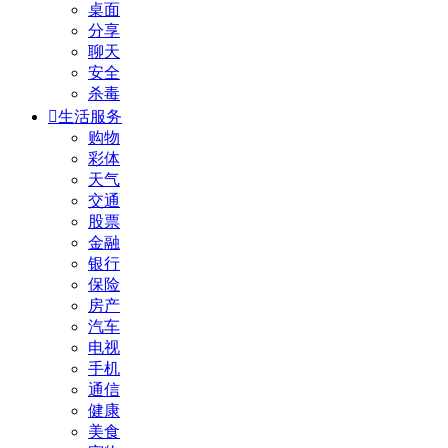
桌面
分享
聊天
安全
杀毒

生活服务
购物
彩体
天气
交通
股票
金融
银行
保险
房产
汽车
电视
手机
通信
健康
美食