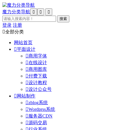
魔力分类导航



登录
注册

全部分类
网站首页

平面设计

商用字体

在线设计

商用图库

付费下载

设计教程

设计公众号

网站制作

zblog系统

Wordprss系统

服务器CDN

源码交易

行业系统