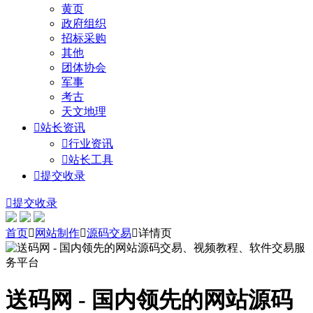
黄页
政府组织
招标采购
其他
团体协会
军事
考古
天文地理

站长资讯

行业资讯

站长工具

提交收录

提交收录
首页

网站制作

源码交易

详情页
送码网 - 国内领先的网站源码