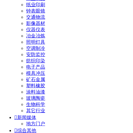
纸业印刷
钟表眼镜
交通物流
影像器材
仪器仪表
冶金冶炼
照明灯具
空调制冷
安防监控
纺织印染
电子产品
模具冲压
矿石金属
塑料橡胶
涂料油漆
玻璃陶瓷
生物科学
其它行业

新闻媒体
地方门户

综合其他