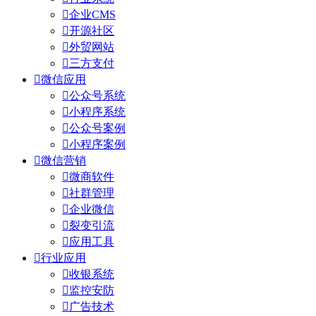

企业CMS

开源社区

外贸网站

三方支付

微信应用

公众号系统

小程序系统

公众号案例

小程序案例

微信营销

微商软件

社群管理

企业微信

裂变引流

应用工具

行业应用

收银系统

监控安防

广告技术