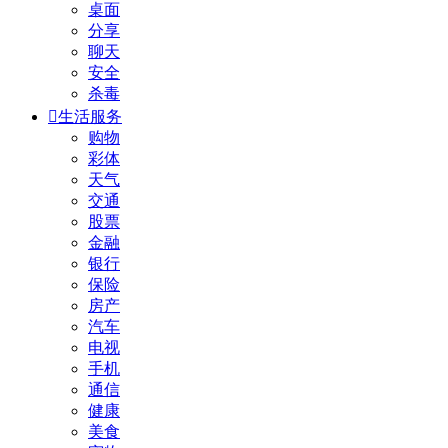
桌面
分享
聊天
安全
杀毒

生活服务
购物
彩体
天气
交通
股票
金融
银行
保险
房产
汽车
电视
手机
通信
健康
美食