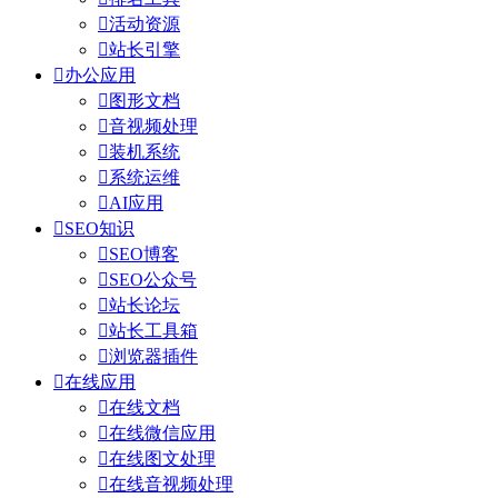

活动资源

站长引擎

办公应用

图形文档

音视频处理

装机系统

系统运维

AI应用

SEO知识

SEO博客

SEO公众号

站长论坛

站长工具箱

浏览器插件

在线应用

在线文档

在线微信应用

在线图文处理

在线音视频处理