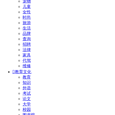
宠物
儿童
女性
时尚
旅游
生活
品牌
查询
招聘
法律
家具
代驾
维修

教育文化
教育
知识
外语
考试
论文
大学
校园
图书馆