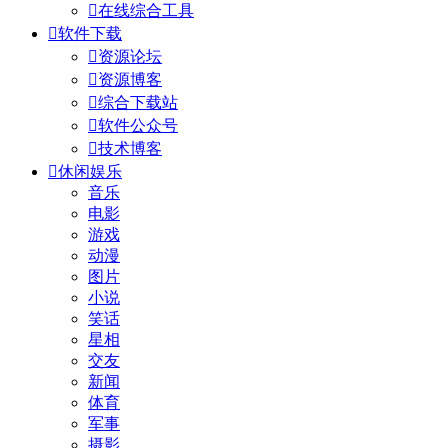

在线综合工具

软件下载

资源论坛

资源博客

综合下载站

软件公众号

技术博客

休闲娱乐
音乐
电影
游戏
动漫
图片
小说
笑话
星相
交友
新闻
体育
军事
摄影