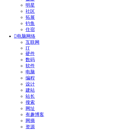
明星
社区
拓展
钓鱼
住宿

电脑网络
互联网
IT
硬件
数码
软件
电脑
编程
设计
建站
站长
搜索
网址
有趣博客
网摘
资源