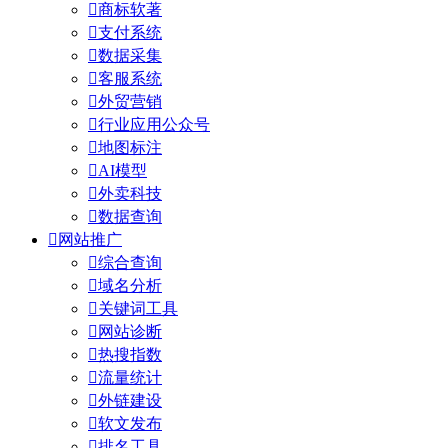

商标软著

支付系统

数据采集

客服系统

外贸营销

行业应用公众号

地图标注

AI模型

外卖科技

数据查询

网站推广

综合查询

域名分析

关键词工具

网站诊断

热搜指数

流量统计

外链建设

软文发布

排名工具