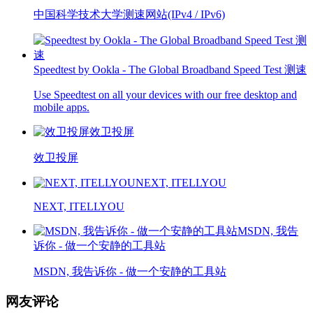
中国科学技术大学测速网站(IPv4 / IPv6)
Speedtest by Ookla - The Global Broadband Speed Test 测速
Use Speedtest on all your devices with our free desktop and
mobile apps.
效卫投屏
效卫投屏
NEXT, ITELLYOU
NEXT, ITELLYOU
MSDN, 我告
诉你 - 做一个安静的工具站
MSDN, 我告诉你 - 做一个安静的工具站
网友评论