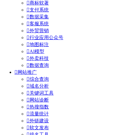

商标软著

支付系统

数据采集

客服系统

外贸营销

行业应用公众号

地图标注

AI模型

外卖科技

数据查询

网站推广

综合查询

域名分析

关键词工具

网站诊断

热搜指数

流量统计

外链建设

软文发布

排名工具