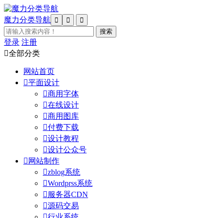
魔力分类导航



登录
注册

全部分类
网站首页

平面设计

商用字体

在线设计

商用图库

付费下载

设计教程

设计公众号

网站制作

zblog系统

Wordprss系统

服务器CDN

源码交易

行业系统