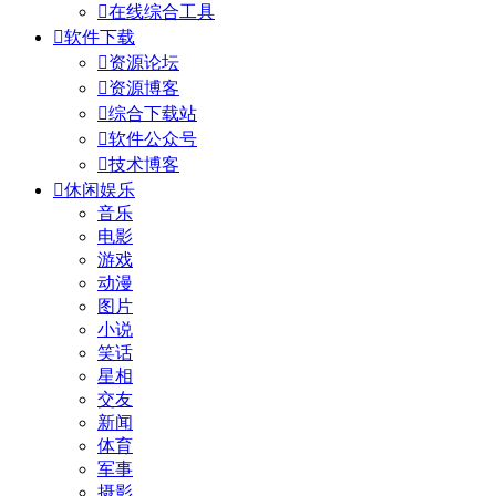

在线综合工具

软件下载

资源论坛

资源博客

综合下载站

软件公众号

技术博客

休闲娱乐
音乐
电影
游戏
动漫
图片
小说
笑话
星相
交友
新闻
体育
军事
摄影