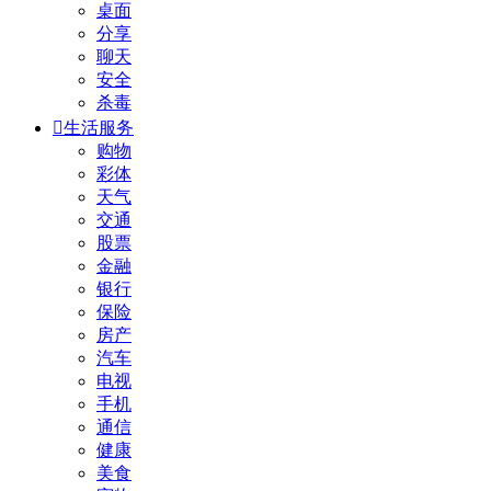
桌面
分享
聊天
安全
杀毒

生活服务
购物
彩体
天气
交通
股票
金融
银行
保险
房产
汽车
电视
手机
通信
健康
美食