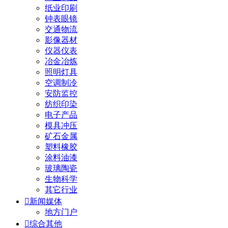
纸业印刷
钟表眼镜
交通物流
影像器材
仪器仪表
冶金冶炼
照明灯具
空调制冷
安防监控
纺织印染
电子产品
模具冲压
矿石金属
塑料橡胶
涂料油漆
玻璃陶瓷
生物科学
其它行业

新闻媒体
地方门户

综合其他