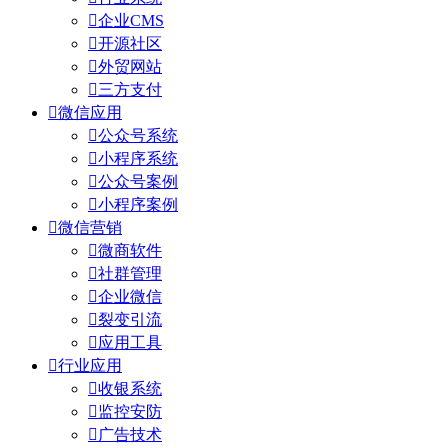

企业CMS

开源社区

外贸网站

三方支付

微信应用

公众号系统

小程序系统

公众号案例

小程序案例

微信营销

微商软件

社群管理

企业微信

裂变引流

应用工具

行业应用

收银系统

监控安防

广告技术