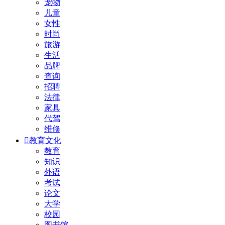
宠物
儿童
女性
时尚
旅游
生活
品牌
查询
招聘
法律
家具
代驾
维修

教育文化
教育
知识
外语
考试
论文
大学
校园
图书馆