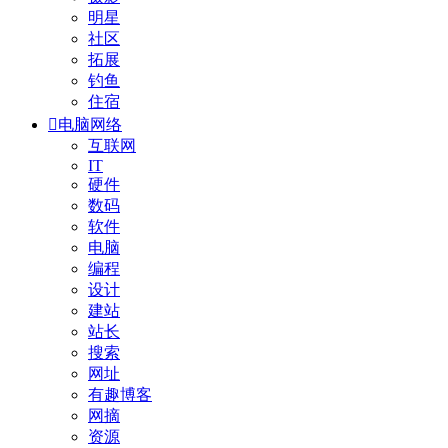
明星
社区
拓展
钓鱼
住宿

电脑网络
互联网
IT
硬件
数码
软件
电脑
编程
设计
建站
站长
搜索
网址
有趣博客
网摘
资源