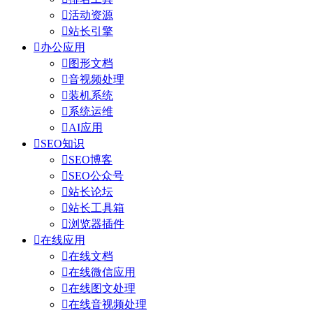

活动资源

站长引擎

办公应用

图形文档

音视频处理

装机系统

系统运维

AI应用

SEO知识

SEO博客

SEO公众号

站长论坛

站长工具箱

浏览器插件

在线应用

在线文档

在线微信应用

在线图文处理

在线音视频处理