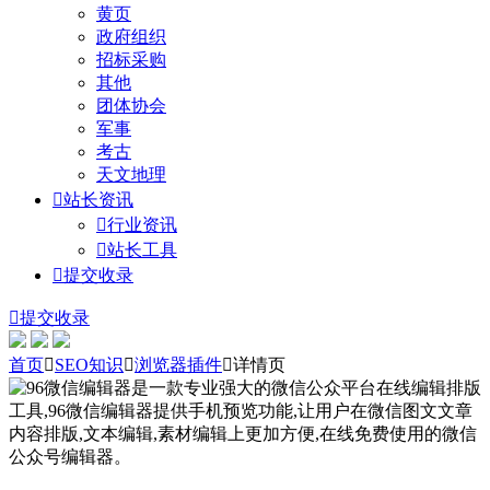
黄页
政府组织
招标采购
其他
团体协会
军事
考古
天文地理

站长资讯

行业资讯

站长工具

提交收录

提交收录
首页

SEO知识

浏览器插件

详情页