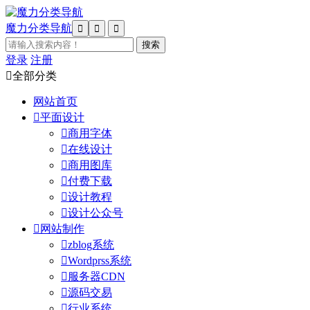
魔力分类导航



登录
注册

全部分类
网站首页

平面设计

商用字体

在线设计

商用图库

付费下载

设计教程

设计公众号

网站制作

zblog系统

Wordprss系统

服务器CDN

源码交易

行业系统