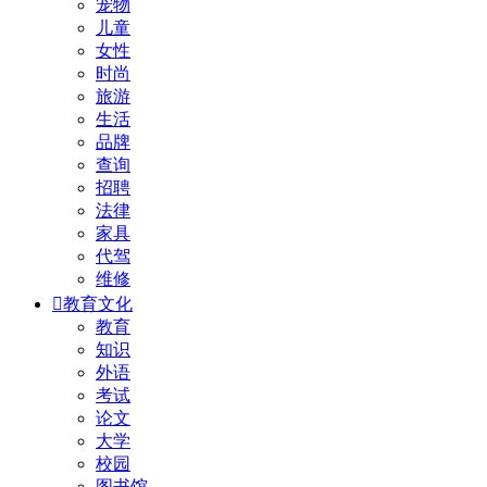
宠物
儿童
女性
时尚
旅游
生活
品牌
查询
招聘
法律
家具
代驾
维修

教育文化
教育
知识
外语
考试
论文
大学
校园
图书馆