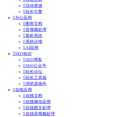

活动资源

站长引擎

办公应用

图形文档

音视频处理

装机系统

系统运维

AI应用

SEO知识

SEO博客

SEO公众号

站长论坛

站长工具箱

浏览器插件

在线应用

在线文档

在线微信应用

在线图文处理

在线音视频处理