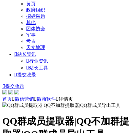
黄页
政府组织
招标采购
其他
团体协会
军事
考古
天文地理

站长资讯

行业资讯

站长工具

提交收录

提交收录
首页

微信营销

微商软件

详情页
QQ群成员提取器|QQ不加群提