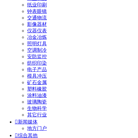
纸业印刷
钟表眼镜
交通物流
影像器材
仪器仪表
冶金冶炼
照明灯具
空调制冷
安防监控
纺织印染
电子产品
模具冲压
矿石金属
塑料橡胶
涂料油漆
玻璃陶瓷
生物科学
其它行业

新闻媒体
地方门户

综合其他