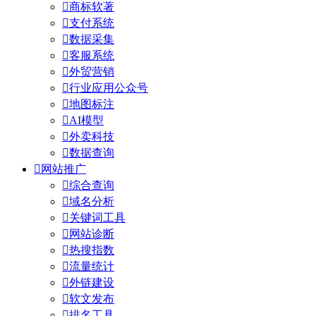

商标软著

支付系统

数据采集

客服系统

外贸营销

行业应用公众号

地图标注

AI模型

外卖科技

数据查询

网站推广

综合查询

域名分析

关键词工具

网站诊断

热搜指数

流量统计

外链建设

软文发布

排名工具