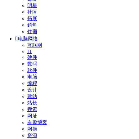
明星
社区
拓展
钓鱼
住宿

电脑网络
互联网
IT
硬件
数码
软件
电脑
编程
设计
建站
站长
搜索
网址
有趣博客
网摘
资源