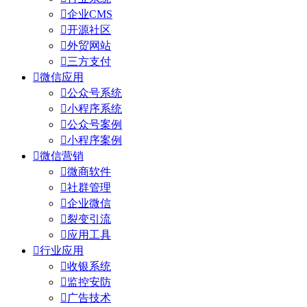

企业CMS

开源社区

外贸网站

三方支付

微信应用

公众号系统

小程序系统

公众号案例

小程序案例

微信营销

微商软件

社群管理

企业微信

裂变引流

应用工具

行业应用

收银系统

监控安防

广告技术