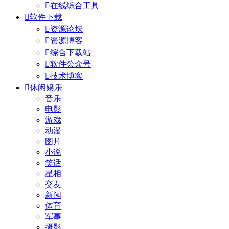

在线综合工具

软件下载

资源论坛

资源博客

综合下载站

软件公众号

技术博客

休闲娱乐
音乐
电影
游戏
动漫
图片
小说
笑话
星相
交友
新闻
体育
军事
摄影