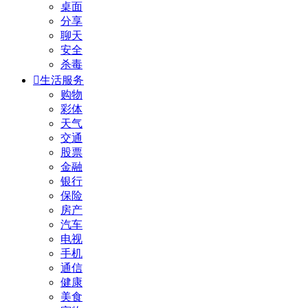
桌面
分享
聊天
安全
杀毒

生活服务
购物
彩体
天气
交通
股票
金融
银行
保险
房产
汽车
电视
手机
通信
健康
美食