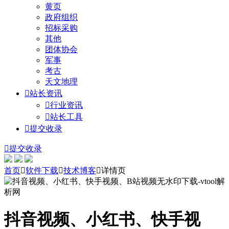
黄页
政府组织
招标采购
其他
团体协会
军事
考古
天文地理

站长资讯

行业资讯

站长工具

提交收录

提交收录
首页

软件下载

技术博客

详情页
抖音视频、小红书、快手视