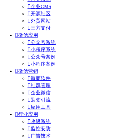

企业CMS

开源社区

外贸网站

三方支付

微信应用

公众号系统

小程序系统

公众号案例

小程序案例

微信营销

微商软件

社群管理

企业微信

裂变引流

应用工具

行业应用

收银系统

监控安防

广告技术