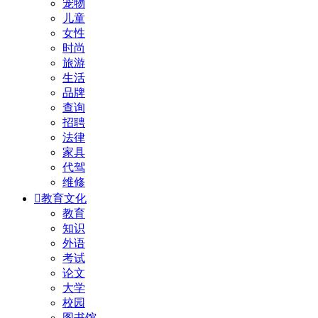
宠物
儿童
女性
时尚
旅游
生活
品牌
查询
招聘
法律
家具
代驾
维修

教育文化
教育
知识
外语
考试
论文
大学
校园
图书馆