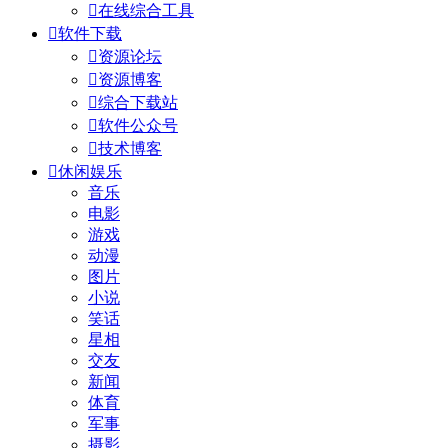

在线综合工具

软件下载

资源论坛

资源博客

综合下载站

软件公众号

技术博客

休闲娱乐
音乐
电影
游戏
动漫
图片
小说
笑话
星相
交友
新闻
体育
军事
摄影