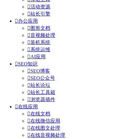

活动资源

站长引擎

办公应用

图形文档

音视频处理

装机系统

系统运维

AI应用

SEO知识

SEO博客

SEO公众号

站长论坛

站长工具箱

浏览器插件

在线应用

在线文档

在线微信应用

在线图文处理

在线音视频处理