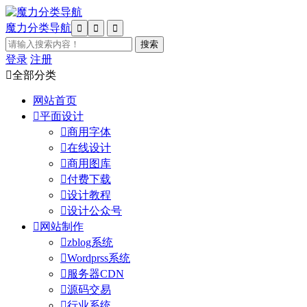
魔力分类导航



登录
注册

全部分类
网站首页

平面设计

商用字体

在线设计

商用图库

付费下载

设计教程

设计公众号

网站制作

zblog系统

Wordprss系统

服务器CDN

源码交易

行业系统