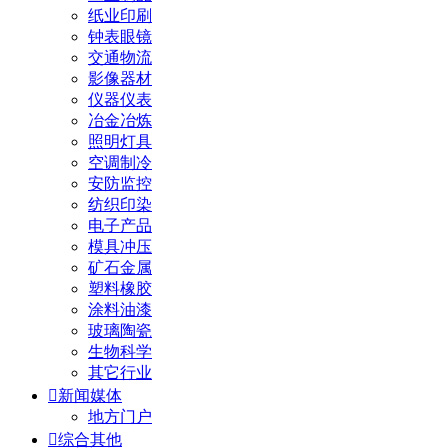
纸业印刷
钟表眼镜
交通物流
影像器材
仪器仪表
冶金冶炼
照明灯具
空调制冷
安防监控
纺织印染
电子产品
模具冲压
矿石金属
塑料橡胶
涂料油漆
玻璃陶瓷
生物科学
其它行业

新闻媒体
地方门户

综合其他