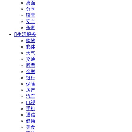
桌面
分享
聊天
安全
杀毒

生活服务
购物
彩体
天气
交通
股票
金融
银行
保险
房产
汽车
电视
手机
通信
健康
美食