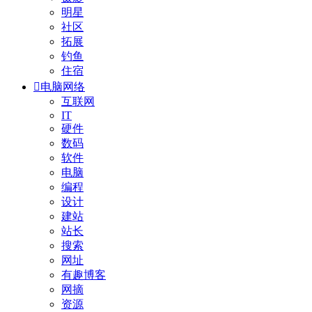
明星
社区
拓展
钓鱼
住宿

电脑网络
互联网
IT
硬件
数码
软件
电脑
编程
设计
建站
站长
搜索
网址
有趣博客
网摘
资源