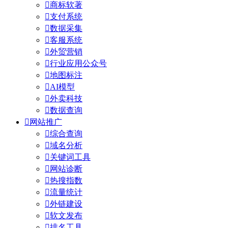

商标软著

支付系统

数据采集

客服系统

外贸营销

行业应用公众号

地图标注

AI模型

外卖科技

数据查询

网站推广

综合查询

域名分析

关键词工具

网站诊断

热搜指数

流量统计

外链建设

软文发布

排名工具