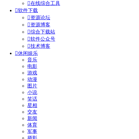

在线综合工具

软件下载

资源论坛

资源博客

综合下载站

软件公众号

技术博客

休闲娱乐
音乐
电影
游戏
动漫
图片
小说
笑话
星相
交友
新闻
体育
军事
摄影