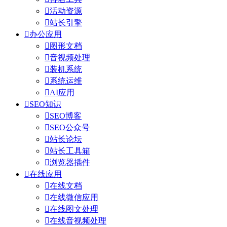

活动资源

站长引擎

办公应用

图形文档

音视频处理

装机系统

系统运维

AI应用

SEO知识

SEO博客

SEO公众号

站长论坛

站长工具箱

浏览器插件

在线应用

在线文档

在线微信应用

在线图文处理

在线音视频处理