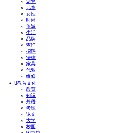
宠物
儿童
女性
时尚
旅游
生活
品牌
查询
招聘
法律
家具
代驾
维修

教育文化
教育
知识
外语
考试
论文
大学
校园
图书馆