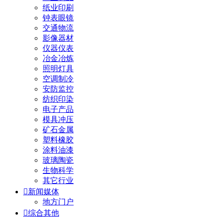
纸业印刷
钟表眼镜
交通物流
影像器材
仪器仪表
冶金冶炼
照明灯具
空调制冷
安防监控
纺织印染
电子产品
模具冲压
矿石金属
塑料橡胶
涂料油漆
玻璃陶瓷
生物科学
其它行业

新闻媒体
地方门户

综合其他