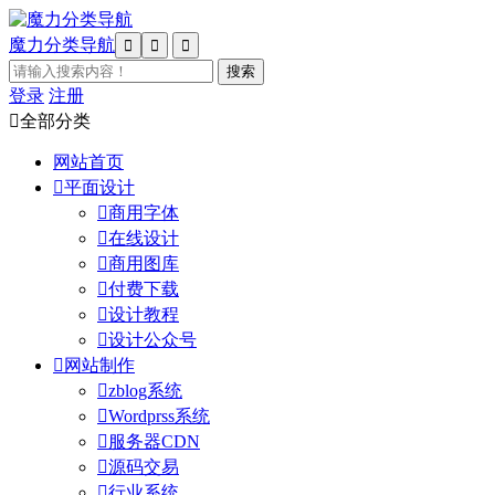
魔力分类导航



登录
注册

全部分类
网站首页

平面设计

商用字体

在线设计

商用图库

付费下载

设计教程

设计公众号

网站制作

zblog系统

Wordprss系统

服务器CDN

源码交易

行业系统