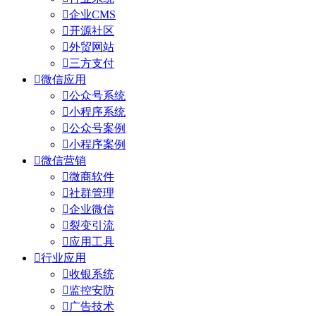

企业CMS

开源社区

外贸网站

三方支付

微信应用

公众号系统

小程序系统

公众号案例

小程序案例

微信营销

微商软件

社群管理

企业微信

裂变引流

应用工具

行业应用

收银系统

监控安防

广告技术