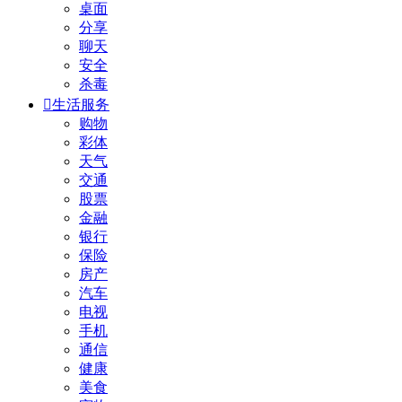
桌面
分享
聊天
安全
杀毒

生活服务
购物
彩体
天气
交通
股票
金融
银行
保险
房产
汽车
电视
手机
通信
健康
美食