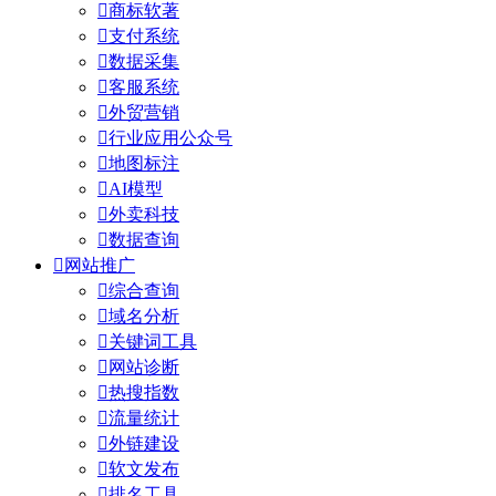

商标软著

支付系统

数据采集

客服系统

外贸营销

行业应用公众号

地图标注

AI模型

外卖科技

数据查询

网站推广

综合查询

域名分析

关键词工具

网站诊断

热搜指数

流量统计

外链建设

软文发布

排名工具