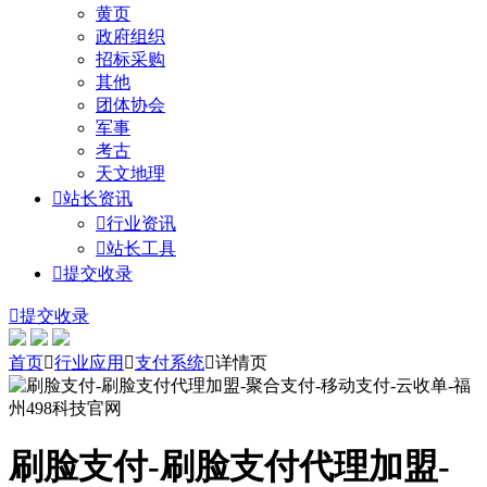
黄页
政府组织
招标采购
其他
团体协会
军事
考古
天文地理

站长资讯

行业资讯

站长工具

提交收录

提交收录
首页

行业应用

支付系统

详情页
刷脸支付-刷脸支付代理加盟-