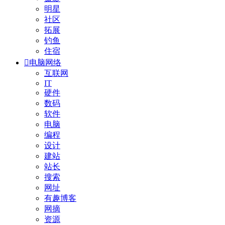
明星
社区
拓展
钓鱼
住宿

电脑网络
互联网
IT
硬件
数码
软件
电脑
编程
设计
建站
站长
搜索
网址
有趣博客
网摘
资源