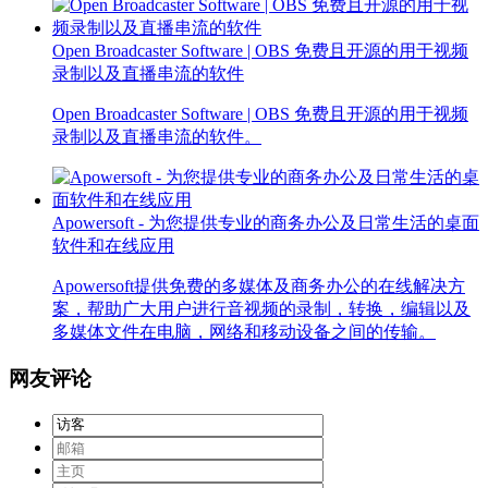
Open Broadcaster Software | OBS 免费且开源的用于视频
录制以及直播串流的软件
Open Broadcaster Software | OBS 免费且开源的用于视频
录制以及直播串流的软件。
Apowersoft - 为您提供专业的商务办公及日常生活的桌面
软件和在线应用
Apowersoft提供免费的多媒体及商务办公的在线解决方
案，帮助广大用户进行音视频的录制，转换，编辑以及
多媒体文件在电脑，网络和移动设备之间的传输。
网友评论