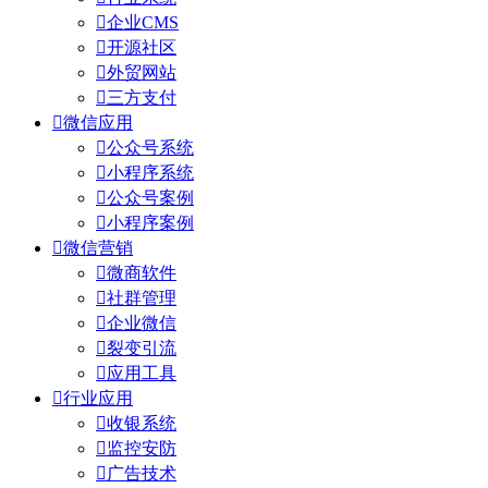

企业CMS

开源社区

外贸网站

三方支付

微信应用

公众号系统

小程序系统

公众号案例

小程序案例

微信营销

微商软件

社群管理

企业微信

裂变引流

应用工具

行业应用

收银系统

监控安防

广告技术