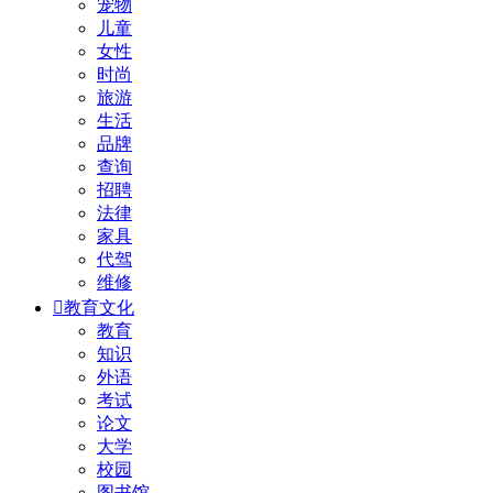
宠物
儿童
女性
时尚
旅游
生活
品牌
查询
招聘
法律
家具
代驾
维修

教育文化
教育
知识
外语
考试
论文
大学
校园
图书馆