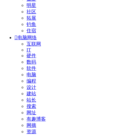
明星
社区
拓展
钓鱼
住宿

电脑网络
互联网
IT
硬件
数码
软件
电脑
编程
设计
建站
站长
搜索
网址
有趣博客
网摘
资源