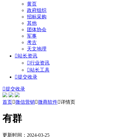
黄页
政府组织
招标采购
其他
团体协会
军事
考古
天文地理

站长资讯

行业资讯

站长工具

提交收录

提交收录
首页

微信营销

微商软件

详情页
有群
更新时间：2024-03-25