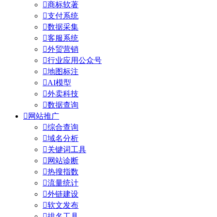

商标软著

支付系统

数据采集

客服系统

外贸营销

行业应用公众号

地图标注

AI模型

外卖科技

数据查询

网站推广

综合查询

域名分析

关键词工具

网站诊断

热搜指数

流量统计

外链建设

软文发布

排名工具