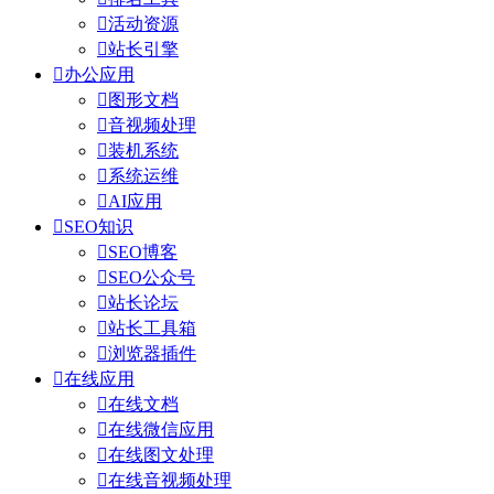

活动资源

站长引擎

办公应用

图形文档

音视频处理

装机系统

系统运维

AI应用

SEO知识

SEO博客

SEO公众号

站长论坛

站长工具箱

浏览器插件

在线应用

在线文档

在线微信应用

在线图文处理

在线音视频处理