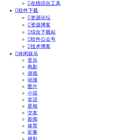

在线综合工具

软件下载

资源论坛

资源博客

综合下载站

软件公众号

技术博客

休闲娱乐
音乐
电影
游戏
动漫
图片
小说
笑话
星相
交友
新闻
体育
军事
摄影