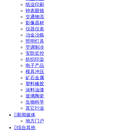
纸业印刷
钟表眼镜
交通物流
影像器材
仪器仪表
冶金冶炼
照明灯具
空调制冷
安防监控
纺织印染
电子产品
模具冲压
矿石金属
塑料橡胶
涂料油漆
玻璃陶瓷
生物科学
其它行业

新闻媒体
地方门户

综合其他