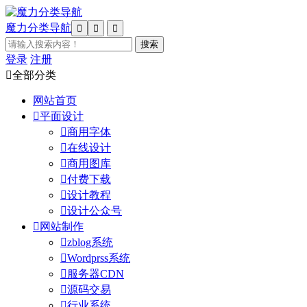
魔力分类导航



登录
注册

全部分类
网站首页

平面设计

商用字体

在线设计

商用图库

付费下载

设计教程

设计公众号

网站制作

zblog系统

Wordprss系统

服务器CDN

源码交易

行业系统