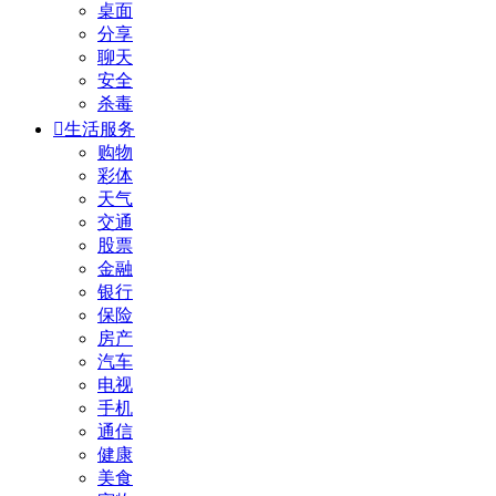
桌面
分享
聊天
安全
杀毒

生活服务
购物
彩体
天气
交通
股票
金融
银行
保险
房产
汽车
电视
手机
通信
健康
美食