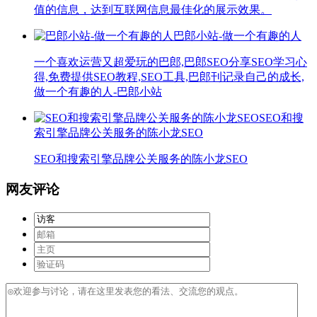
值的信息，达到互联网信息最佳化的展示效果。
巴郎小站-做一个有趣的人
一个喜欢运营又超爱玩的巴郎,巴郎SEO分享SEO学习心
得,免费提供SEO教程,SEO工具,巴郎刊记录自己的成长,
做一个有趣的人-巴郎小站
SEO和搜
索引擎品牌公关服务的陈小龙SEO
SEO和搜索引擎品牌公关服务的陈小龙SEO
网友评论