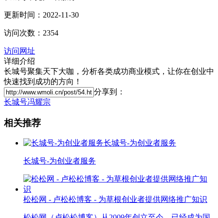
更新时间：2022-11-30
访问次数：2354
访问网址
详细介绍
长城号聚集天下大咖，分析各类成功商业模式，让你在创业中
快速找到成功的方向！
分享到：
长城号
冯耀宗
相关推荐
长城号-为创业者服务
长城号-为创业者服务
松松网 - 卢松松博客 - 为草根创业者提供网络推广知识
松松网（卢松松博客）从2009年创立至今，已经成为国