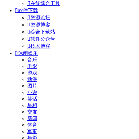

在线综合工具

软件下载

资源论坛

资源博客

综合下载站

软件公众号

技术博客

休闲娱乐
音乐
电影
游戏
动漫
图片
小说
笑话
星相
交友
新闻
体育
军事
摄影