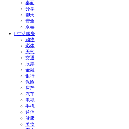
桌面
分享
聊天
安全
杀毒

生活服务
购物
彩体
天气
交通
股票
金融
银行
保险
房产
汽车
电视
手机
通信
健康
美食