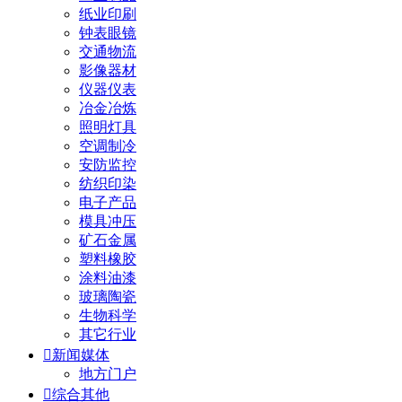
纸业印刷
钟表眼镜
交通物流
影像器材
仪器仪表
冶金冶炼
照明灯具
空调制冷
安防监控
纺织印染
电子产品
模具冲压
矿石金属
塑料橡胶
涂料油漆
玻璃陶瓷
生物科学
其它行业

新闻媒体
地方门户

综合其他