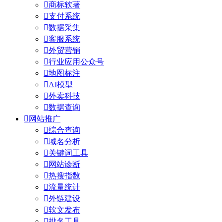

商标软著

支付系统

数据采集

客服系统

外贸营销

行业应用公众号

地图标注

AI模型

外卖科技

数据查询

网站推广

综合查询

域名分析

关键词工具

网站诊断

热搜指数

流量统计

外链建设

软文发布

排名工具