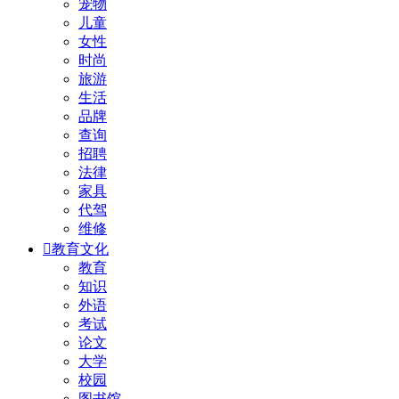
宠物
儿童
女性
时尚
旅游
生活
品牌
查询
招聘
法律
家具
代驾
维修

教育文化
教育
知识
外语
考试
论文
大学
校园
图书馆