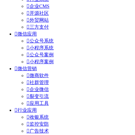

企业CMS

开源社区

外贸网站

三方支付

微信应用

公众号系统

小程序系统

公众号案例

小程序案例

微信营销

微商软件

社群管理

企业微信

裂变引流

应用工具

行业应用

收银系统

监控安防

广告技术