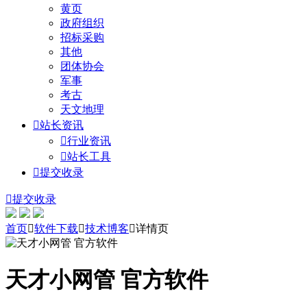
黄页
政府组织
招标采购
其他
团体协会
军事
考古
天文地理

站长资讯

行业资讯

站长工具

提交收录

提交收录
首页

软件下载

技术博客

详情页
天才小网管 官方软件