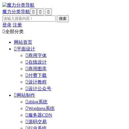
魔力分类导航



登录
注册

全部分类
网站首页

平面设计

商用字体

在线设计

商用图库

付费下载

设计教程

设计公众号

网站制作

zblog系统

Wordprss系统

服务器CDN

源码交易

行业系统