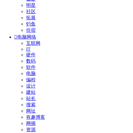
明星
社区
拓展
钓鱼
住宿

电脑网络
互联网
IT
硬件
数码
软件
电脑
编程
设计
建站
站长
搜索
网址
有趣博客
网摘
资源