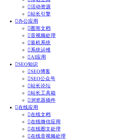

活动资源

站长引擎

办公应用

图形文档

音视频处理

装机系统

系统运维

AI应用

SEO知识

SEO博客

SEO公众号

站长论坛

站长工具箱

浏览器插件

在线应用

在线文档

在线微信应用

在线图文处理

在线音视频处理