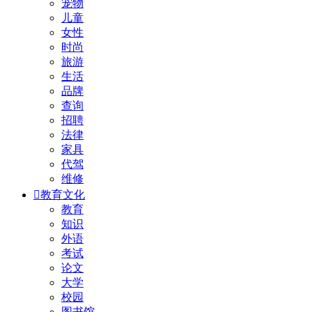
宠物
儿童
女性
时尚
旅游
生活
品牌
查询
招聘
法律
家具
代驾
维修

教育文化
教育
知识
外语
考试
论文
大学
校园
图书馆