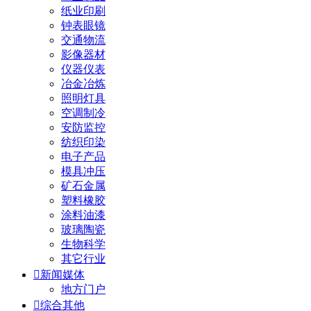
纸业印刷
钟表眼镜
交通物流
影像器材
仪器仪表
冶金冶炼
照明灯具
空调制冷
安防监控
纺织印染
电子产品
模具冲压
矿石金属
塑料橡胶
涂料油漆
玻璃陶瓷
生物科学
其它行业

新闻媒体
地方门户

综合其他