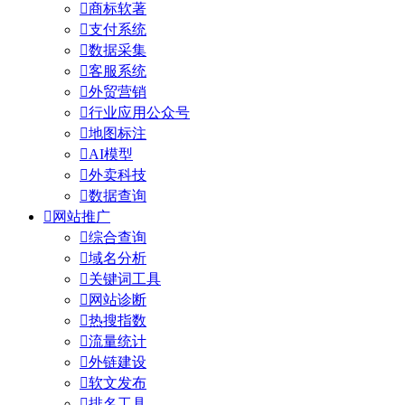

商标软著

支付系统

数据采集

客服系统

外贸营销

行业应用公众号

地图标注

AI模型

外卖科技

数据查询

网站推广

综合查询

域名分析

关键词工具

网站诊断

热搜指数

流量统计

外链建设

软文发布

排名工具