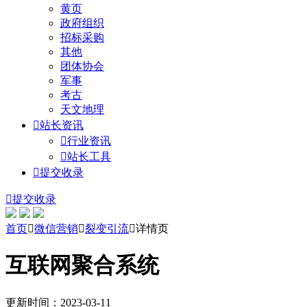
黄页
政府组织
招标采购
其他
团体协会
军事
考古
天文地理

站长资讯

行业资讯

站长工具

提交收录

提交收录
首页

微信营销

裂变引流

详情页
互联网聚合系统
更新时间：2023-03-11