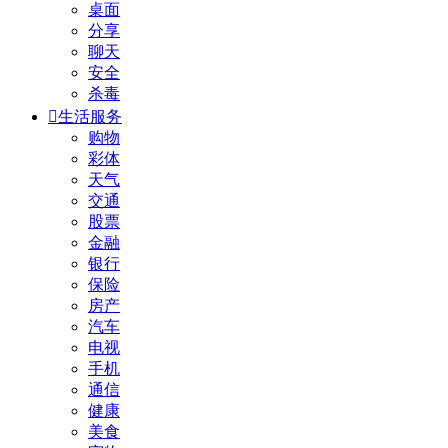
桌面
分享
聊天
安全
杀毒

生活服务
购物
彩体
天气
交通
股票
金融
银行
保险
房产
汽车
电视
手机
通信
健康
美食