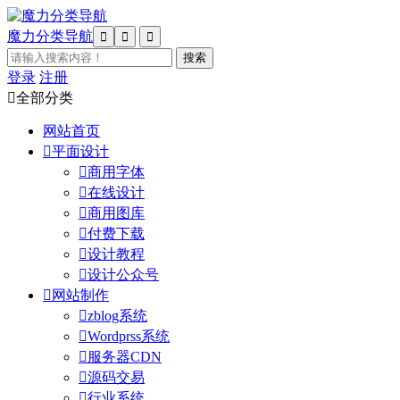
魔力分类导航



登录
注册

全部分类
网站首页

平面设计

商用字体

在线设计

商用图库

付费下载

设计教程

设计公众号

网站制作

zblog系统

Wordprss系统

服务器CDN

源码交易

行业系统