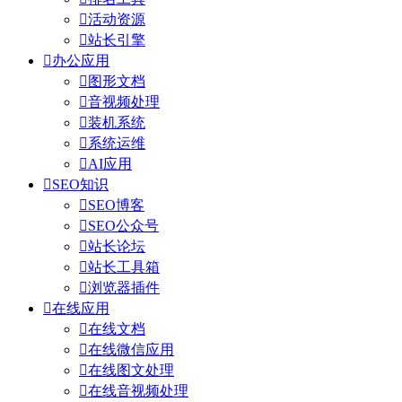

活动资源

站长引擎

办公应用

图形文档

音视频处理

装机系统

系统运维

AI应用

SEO知识

SEO博客

SEO公众号

站长论坛

站长工具箱

浏览器插件

在线应用

在线文档

在线微信应用

在线图文处理

在线音视频处理