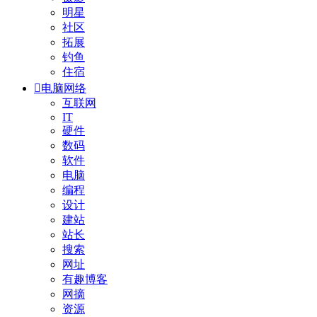
明星
社区
拓展
钓鱼
住宿

电脑网络
互联网
IT
硬件
数码
软件
电脑
编程
设计
建站
站长
搜索
网址
有趣博客
网摘
资源