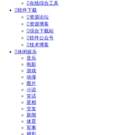

在线综合工具

软件下载

资源论坛

资源博客

综合下载站

软件公众号

技术博客

休闲娱乐
音乐
电影
游戏
动漫
图片
小说
笑话
星相
交友
新闻
体育
军事
摄影