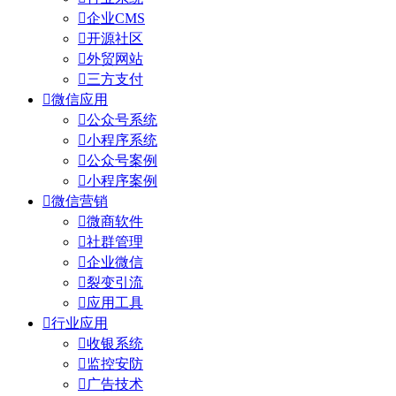

企业CMS

开源社区

外贸网站

三方支付

微信应用

公众号系统

小程序系统

公众号案例

小程序案例

微信营销

微商软件

社群管理

企业微信

裂变引流

应用工具

行业应用

收银系统

监控安防

广告技术