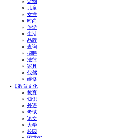
宠物
儿童
女性
时尚
旅游
生活
品牌
查询
招聘
法律
家具
代驾
维修

教育文化
教育
知识
外语
考试
论文
大学
校园
图书馆