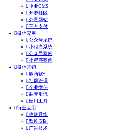

企业CMS

开源社区

外贸网站

三方支付

微信应用

公众号系统

小程序系统

公众号案例

小程序案例

微信营销

微商软件

社群管理

企业微信

裂变引流

应用工具

行业应用

收银系统

监控安防

广告技术