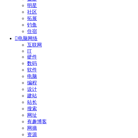
明星
社区
拓展
钓鱼
住宿

电脑网络
互联网
IT
硬件
数码
软件
电脑
编程
设计
建站
站长
搜索
网址
有趣博客
网摘
资源