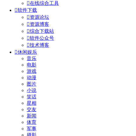

在线综合工具

软件下载

资源论坛

资源博客

综合下载站

软件公众号

技术博客

休闲娱乐
音乐
电影
游戏
动漫
图片
小说
笑话
星相
交友
新闻
体育
军事
摄影