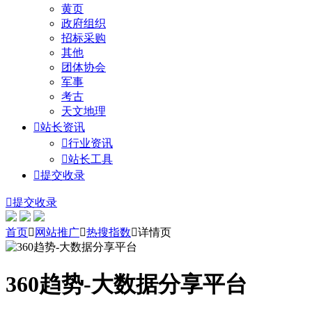
黄页
政府组织
招标采购
其他
团体协会
军事
考古
天文地理

站长资讯

行业资讯

站长工具

提交收录

提交收录
首页

网站推广

热搜指数

详情页
360趋势-大数据分享平台