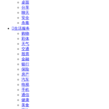
桌面
分享
聊天
安全
杀毒

生活服务
购物
彩体
天气
交通
股票
金融
银行
保险
房产
汽车
电视
手机
通信
健康
美食