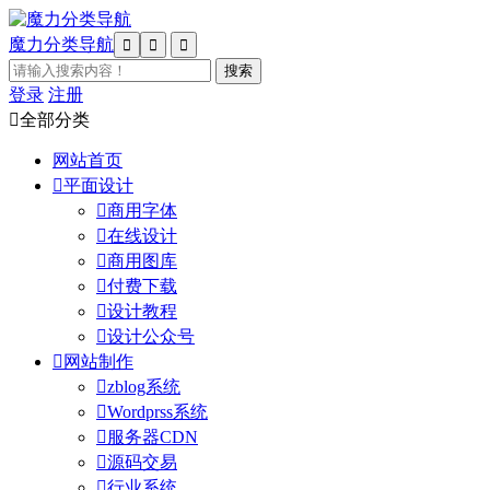
魔力分类导航



登录
注册

全部分类
网站首页

平面设计

商用字体

在线设计

商用图库

付费下载

设计教程

设计公众号

网站制作

zblog系统

Wordprss系统

服务器CDN

源码交易

行业系统