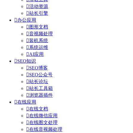

活动资源

站长引擎

办公应用

图形文档

音视频处理

装机系统

系统运维

AI应用

SEO知识

SEO博客

SEO公众号

站长论坛

站长工具箱

浏览器插件

在线应用

在线文档

在线微信应用

在线图文处理

在线音视频处理