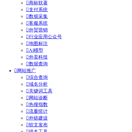

商标软著

支付系统

数据采集

客服系统

外贸营销

行业应用公众号

地图标注

AI模型

外卖科技

数据查询

网站推广

综合查询

域名分析

关键词工具

网站诊断

热搜指数

流量统计

外链建设

软文发布

排名工具