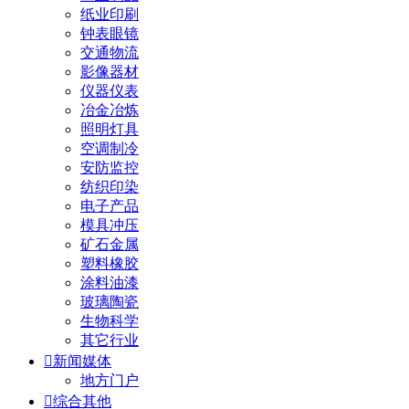
纸业印刷
钟表眼镜
交通物流
影像器材
仪器仪表
冶金冶炼
照明灯具
空调制冷
安防监控
纺织印染
电子产品
模具冲压
矿石金属
塑料橡胶
涂料油漆
玻璃陶瓷
生物科学
其它行业

新闻媒体
地方门户

综合其他