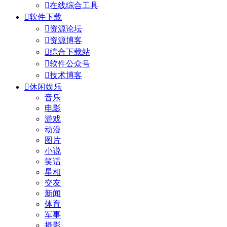

在线综合工具

软件下载

资源论坛

资源博客

综合下载站

软件公众号

技术博客

休闲娱乐
音乐
电影
游戏
动漫
图片
小说
笑话
星相
交友
新闻
体育
军事
摄影