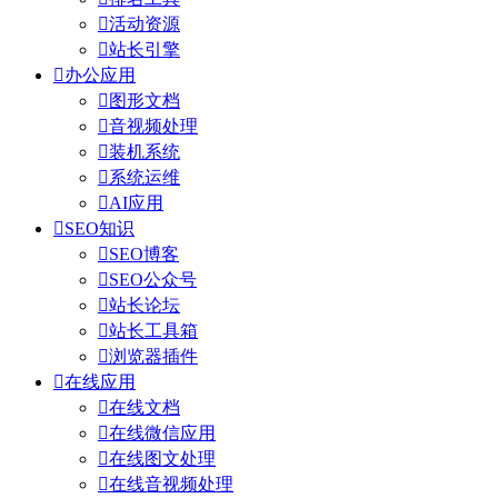

活动资源

站长引擎

办公应用

图形文档

音视频处理

装机系统

系统运维

AI应用

SEO知识

SEO博客

SEO公众号

站长论坛

站长工具箱

浏览器插件

在线应用

在线文档

在线微信应用

在线图文处理

在线音视频处理