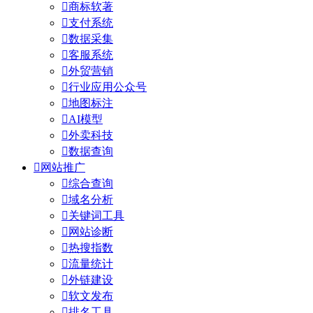

商标软著

支付系统

数据采集

客服系统

外贸营销

行业应用公众号

地图标注

AI模型

外卖科技

数据查询

网站推广

综合查询

域名分析

关键词工具

网站诊断

热搜指数

流量统计

外链建设

软文发布

排名工具