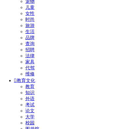
宠物
儿童
女性
时尚
旅游
生活
品牌
查询
招聘
法律
家具
代驾
维修

教育文化
教育
知识
外语
考试
论文
大学
校园
图书馆