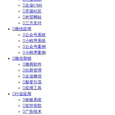

企业CMS

开源社区

外贸网站

三方支付

微信应用

公众号系统

小程序系统

公众号案例

小程序案例

微信营销

微商软件

社群管理

企业微信

裂变引流

应用工具

行业应用

收银系统

监控安防

广告技术