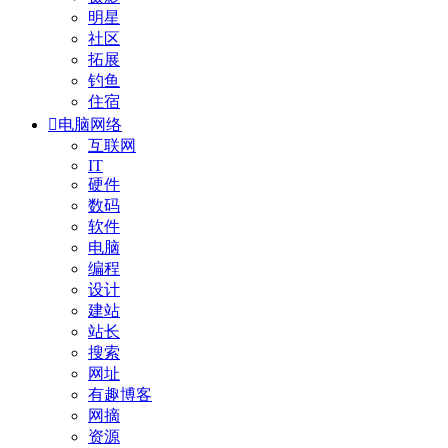
明星
社区
拓展
钓鱼
住宿

电脑网络
互联网
IT
硬件
数码
软件
电脑
编程
设计
建站
站长
搜索
网址
有趣博客
网摘
资源