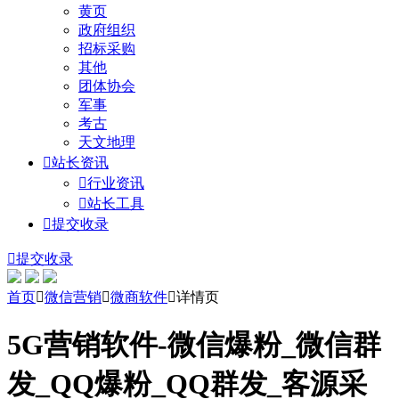
黄页
政府组织
招标采购
其他
团体协会
军事
考古
天文地理

站长资讯

行业资讯

站长工具

提交收录

提交收录
首页

微信营销

微商软件

详情页
5G营销软件-微信爆粉_微信群
发_QQ爆粉_QQ群发_客源采