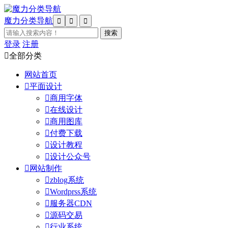
魔力分类导航



登录
注册

全部分类
网站首页

平面设计

商用字体

在线设计

商用图库

付费下载

设计教程

设计公众号

网站制作

zblog系统

Wordprss系统

服务器CDN

源码交易

行业系统