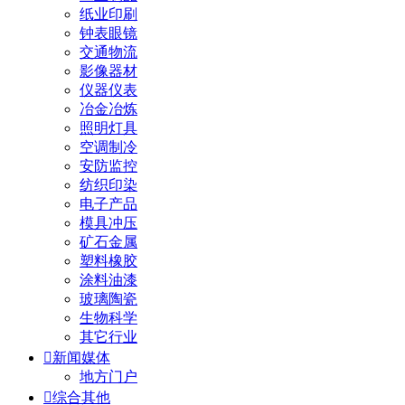
纸业印刷
钟表眼镜
交通物流
影像器材
仪器仪表
冶金冶炼
照明灯具
空调制冷
安防监控
纺织印染
电子产品
模具冲压
矿石金属
塑料橡胶
涂料油漆
玻璃陶瓷
生物科学
其它行业

新闻媒体
地方门户

综合其他