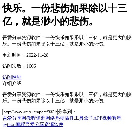
快乐。一份悲伤如果除以十三
亿，就是渺小的悲伤。
吾爱分享资源软件 – 一份快乐如果乘以十三亿，就是更大的快
乐。一份悲伤如果除以十三亿，就是渺小的悲伤。
更新时间：2022-11-28
访问次数：1666
访问网址
详细介绍
吾爱分享资源软件 – 一份快乐如果乘以十三亿，就是更大的快
乐。一份悲伤如果除以十三亿，就是渺小的悲伤。
分享到：
吾爱分享网
教程资源
网络热梗
插件工具
盒子APP
视频教程
python编程
吾爱分享资源软件