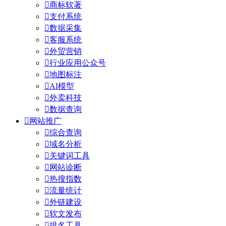

商标软著

支付系统

数据采集

客服系统

外贸营销

行业应用公众号

地图标注

AI模型

外卖科技

数据查询

网站推广

综合查询

域名分析

关键词工具

网站诊断

热搜指数

流量统计

外链建设

软文发布

排名工具