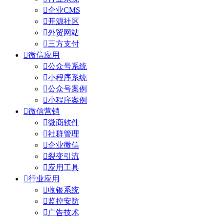

企业CMS

开源社区

外贸网站

三方支付

微信应用

公众号系统

小程序系统

公众号案例

小程序案例

微信营销

微商软件

社群管理

企业微信

裂变引流

应用工具

行业应用

收银系统

监控安防

广告技术