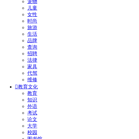
宠物
儿童
女性
时尚
旅游
生活
品牌
查询
招聘
法律
家具
代驾
维修

教育文化
教育
知识
外语
考试
论文
大学
校园
图书馆