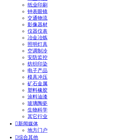
纸业印刷
钟表眼镜
交通物流
影像器材
仪器仪表
冶金冶炼
照明灯具
空调制冷
安防监控
纺织印染
电子产品
模具冲压
矿石金属
塑料橡胶
涂料油漆
玻璃陶瓷
生物科学
其它行业

新闻媒体
地方门户

综合其他