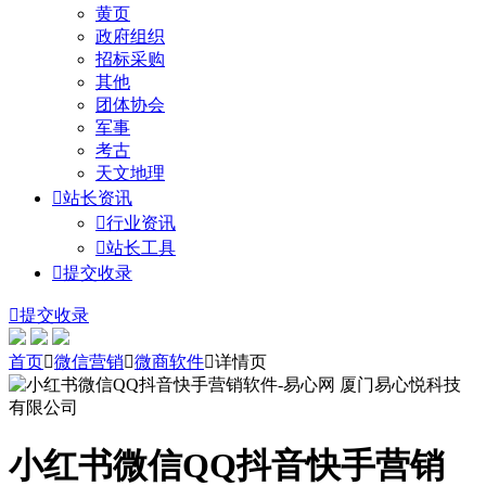
黄页
政府组织
招标采购
其他
团体协会
军事
考古
天文地理

站长资讯

行业资讯

站长工具

提交收录

提交收录
首页

微信营销

微商软件

详情页
小红书微信QQ抖音快手营销