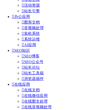

活动资源

站长引擎

办公应用

图形文档

音视频处理

装机系统

系统运维

AI应用

SEO知识

SEO博客

SEO公众号

站长论坛

站长工具箱

浏览器插件

在线应用

在线文档

在线微信应用

在线图文处理

在线音视频处理