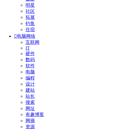
明星
社区
拓展
钓鱼
住宿

电脑网络
互联网
IT
硬件
数码
软件
电脑
编程
设计
建站
站长
搜索
网址
有趣博客
网摘
资源