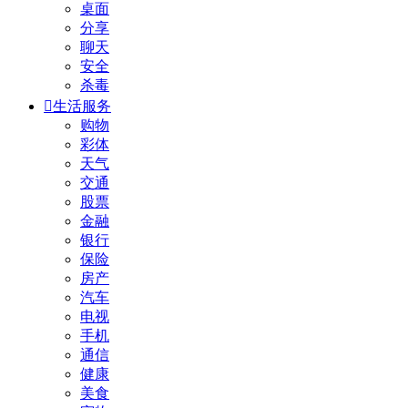
桌面
分享
聊天
安全
杀毒

生活服务
购物
彩体
天气
交通
股票
金融
银行
保险
房产
汽车
电视
手机
通信
健康
美食