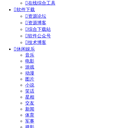

在线综合工具

软件下载

资源论坛

资源博客

综合下载站

软件公众号

技术博客

休闲娱乐
音乐
电影
游戏
动漫
图片
小说
笑话
星相
交友
新闻
体育
军事
摄影