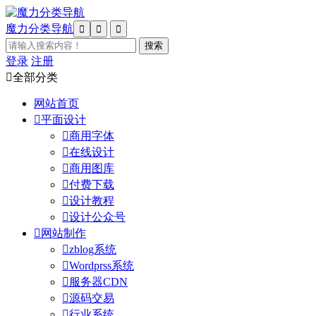
魔力分类导航



登录
注册

全部分类
网站首页

平面设计

商用字体

在线设计

商用图库

付费下载

设计教程

设计公众号

网站制作

zblog系统

Wordprss系统

服务器CDN

源码交易

行业系统