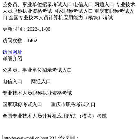
公务员、事业单位招录考试入口 电信入口 网通入口 专业技术
人员职称执业资格考试 国家职称考试入口 重庆市职称考试入
口 全国专业技术人员计算机应用能力（模块）考试 ​
更新时间：2022-11-06
访问次数：1462
访问网址
详细介绍
公务员、事业单位招录考试入口
电信入口 网通入口
专业技术人员职称执业资格考试
国家职称考试入口 重庆市职称考试入口
全国专业技术人员计算机应用能力（模块）考试
分享到：