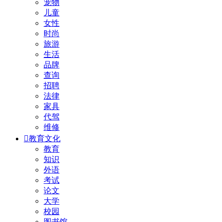
宠物
儿童
女性
时尚
旅游
生活
品牌
查询
招聘
法律
家具
代驾
维修

教育文化
教育
知识
外语
考试
论文
大学
校园
图书馆