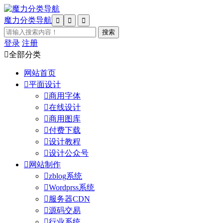
魔力分类导航



登录
注册

全部分类
网站首页

平面设计

商用字体

在线设计

商用图库

付费下载

设计教程

设计公众号

网站制作

zblog系统

Wordprss系统

服务器CDN

源码交易

行业系统