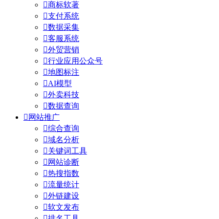

商标软著

支付系统

数据采集

客服系统

外贸营销

行业应用公众号

地图标注

AI模型

外卖科技

数据查询

网站推广

综合查询

域名分析

关键词工具

网站诊断

热搜指数

流量统计

外链建设

软文发布

排名工具