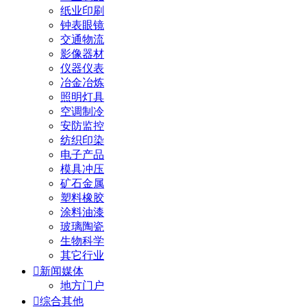
纸业印刷
钟表眼镜
交通物流
影像器材
仪器仪表
冶金冶炼
照明灯具
空调制冷
安防监控
纺织印染
电子产品
模具冲压
矿石金属
塑料橡胶
涂料油漆
玻璃陶瓷
生物科学
其它行业

新闻媒体
地方门户

综合其他