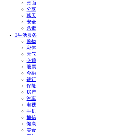
桌面
分享
聊天
安全
杀毒

生活服务
购物
彩体
天气
交通
股票
金融
银行
保险
房产
汽车
电视
手机
通信
健康
美食