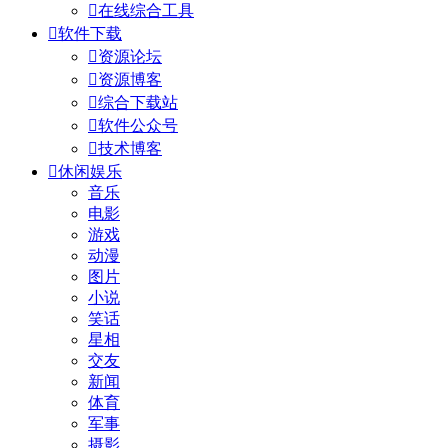

在线综合工具

软件下载

资源论坛

资源博客

综合下载站

软件公众号

技术博客

休闲娱乐
音乐
电影
游戏
动漫
图片
小说
笑话
星相
交友
新闻
体育
军事
摄影