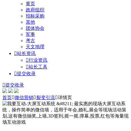
黄页
政府组织
招标采购
其他
团体协会
军事
考古
天文地理

站长资讯

行业资讯

站长工具

提交收录

提交收录
首页

微信营销

裂变引流

详情页