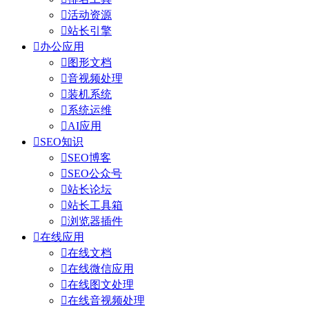

活动资源

站长引擎

办公应用

图形文档

音视频处理

装机系统

系统运维

AI应用

SEO知识

SEO博客

SEO公众号

站长论坛

站长工具箱

浏览器插件

在线应用

在线文档

在线微信应用

在线图文处理

在线音视频处理