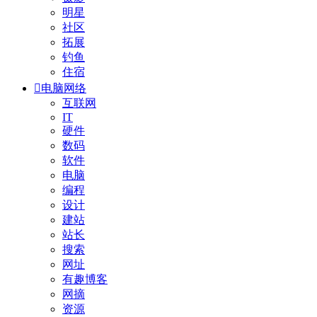
明星
社区
拓展
钓鱼
住宿

电脑网络
互联网
IT
硬件
数码
软件
电脑
编程
设计
建站
站长
搜索
网址
有趣博客
网摘
资源