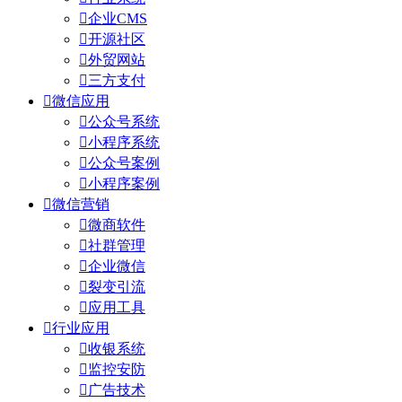

企业CMS

开源社区

外贸网站

三方支付

微信应用

公众号系统

小程序系统

公众号案例

小程序案例

微信营销

微商软件

社群管理

企业微信

裂变引流

应用工具

行业应用

收银系统

监控安防

广告技术