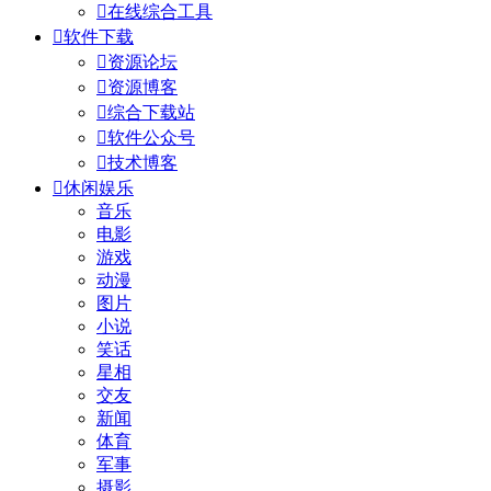

在线综合工具

软件下载

资源论坛

资源博客

综合下载站

软件公众号

技术博客

休闲娱乐
音乐
电影
游戏
动漫
图片
小说
笑话
星相
交友
新闻
体育
军事
摄影