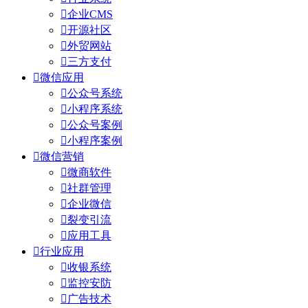

企业CMS

开源社区

外贸网站

三方支付

微信应用

公众号系统

小程序系统

公众号案例

小程序案例

微信营销

微商软件

社群管理

企业微信

裂变引流

应用工具

行业应用

收银系统

监控安防

广告技术