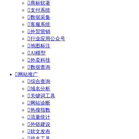

商标软著

支付系统

数据采集

客服系统

外贸营销

行业应用公众号

地图标注

AI模型

外卖科技

数据查询

网站推广

综合查询

域名分析

关键词工具

网站诊断

热搜指数

流量统计

外链建设

软文发布

排名工具