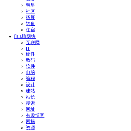
明星
社区
拓展
钓鱼
住宿

电脑网络
互联网
IT
硬件
数码
软件
电脑
编程
设计
建站
站长
搜索
网址
有趣博客
网摘
资源