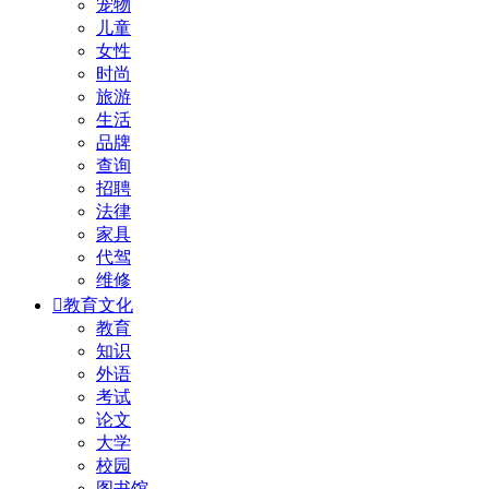
宠物
儿童
女性
时尚
旅游
生活
品牌
查询
招聘
法律
家具
代驾
维修

教育文化
教育
知识
外语
考试
论文
大学
校园
图书馆