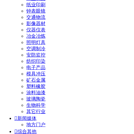
纸业印刷
钟表眼镜
交通物流
影像器材
仪器仪表
冶金冶炼
照明灯具
空调制冷
安防监控
纺织印染
电子产品
模具冲压
矿石金属
塑料橡胶
涂料油漆
玻璃陶瓷
生物科学
其它行业

新闻媒体
地方门户

综合其他