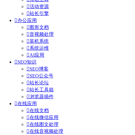

活动资源

站长引擎

办公应用

图形文档

音视频处理

装机系统

系统运维

AI应用

SEO知识

SEO博客

SEO公众号

站长论坛

站长工具箱

浏览器插件

在线应用

在线文档

在线微信应用

在线图文处理

在线音视频处理