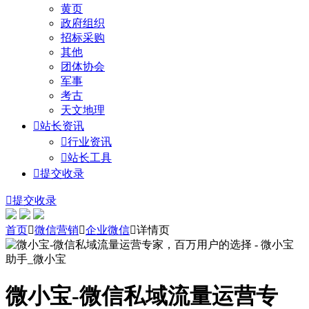
黄页
政府组织
招标采购
其他
团体协会
军事
考古
天文地理

站长资讯

行业资讯

站长工具

提交收录

提交收录
首页

微信营销

企业微信

详情页
微小宝-微信私域流量运营专