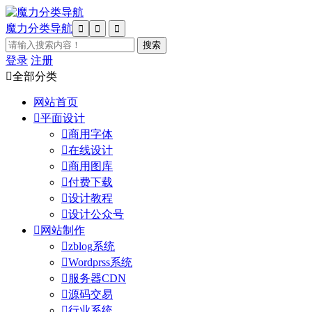
魔力分类导航



登录
注册

全部分类
网站首页

平面设计

商用字体

在线设计

商用图库

付费下载

设计教程

设计公众号

网站制作

zblog系统

Wordprss系统

服务器CDN

源码交易

行业系统