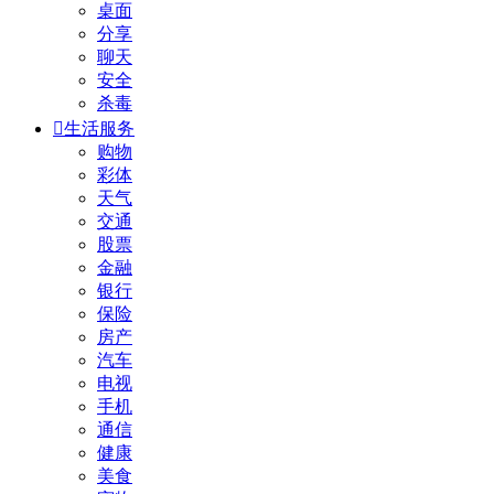
桌面
分享
聊天
安全
杀毒

生活服务
购物
彩体
天气
交通
股票
金融
银行
保险
房产
汽车
电视
手机
通信
健康
美食