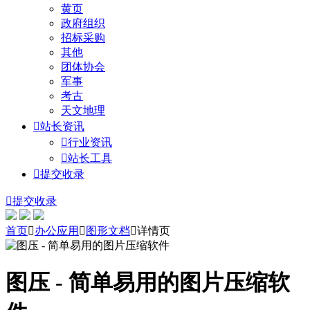
黄页
政府组织
招标采购
其他
团体协会
军事
考古
天文地理

站长资讯

行业资讯

站长工具

提交收录

提交收录
首页

办公应用

图形文档

详情页
图压 - 简单易用的图片压缩软