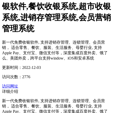
银软件,餐饮收银系统,超市收银
系统,进销存管理系统,会员营销
管理系统
新一代免费收银软件, 支持进销存管理、连锁管理、会员营
销， 适合零售、餐饮、服装、生活服务、母婴行业, 支持
Apple Pay、支付宝、微信支付等，深度集成百度外卖、饿了
么、美团外卖，跨平台支持window、iOS和安卓系统
更新时间：2022-12-03
访问次数：2776
访问网址
详细介绍
新一代免费收银软件, 支持进销存管理、连锁管理、会员营
销， 适合零售、餐饮、服装、生活服务、母婴行业, 支持
Apple Pay、支付宝、微信支付等，深度集成百度外卖、饿了