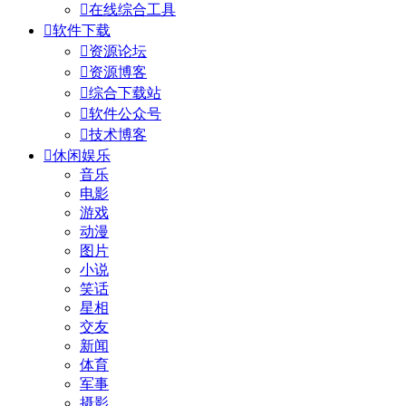

在线综合工具

软件下载

资源论坛

资源博客

综合下载站

软件公众号

技术博客

休闲娱乐
音乐
电影
游戏
动漫
图片
小说
笑话
星相
交友
新闻
体育
军事
摄影