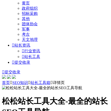
黄页
政府组织
招标采购
其他
团体协会
军事
考古
天文地理

站长资讯

行业资讯

站长工具

提交收录

提交收录
首页

SEO知识

站长工具箱

详情页
松松站长工具大全-最全的站长