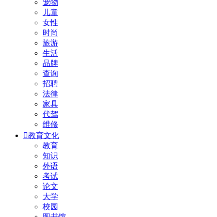
宠物
儿童
女性
时尚
旅游
生活
品牌
查询
招聘
法律
家具
代驾
维修

教育文化
教育
知识
外语
考试
论文
大学
校园
图书馆