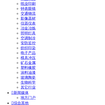
纸业印刷
钟表眼镜
交通物流
影像器材
仪器仪表
冶金冶炼
照明灯具
空调制冷
安防监控
纺织印染
电子产品
模具冲压
矿石金属
塑料橡胶
涂料油漆
玻璃陶瓷
生物科学
其它行业

新闻媒体
地方门户

综合其他