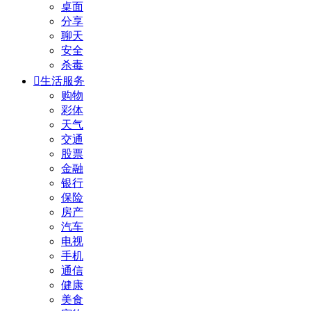
桌面
分享
聊天
安全
杀毒

生活服务
购物
彩体
天气
交通
股票
金融
银行
保险
房产
汽车
电视
手机
通信
健康
美食