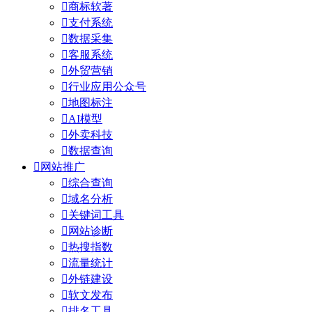

商标软著

支付系统

数据采集

客服系统

外贸营销

行业应用公众号

地图标注

AI模型

外卖科技

数据查询

网站推广

综合查询

域名分析

关键词工具

网站诊断

热搜指数

流量统计

外链建设

软文发布

排名工具