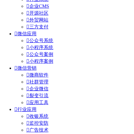

企业CMS

开源社区

外贸网站

三方支付

微信应用

公众号系统

小程序系统

公众号案例

小程序案例

微信营销

微商软件

社群管理

企业微信

裂变引流

应用工具

行业应用

收银系统

监控安防

广告技术