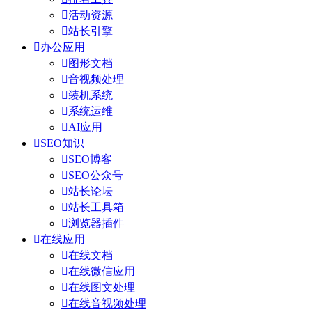

活动资源

站长引擎

办公应用

图形文档

音视频处理

装机系统

系统运维

AI应用

SEO知识

SEO博客

SEO公众号

站长论坛

站长工具箱

浏览器插件

在线应用

在线文档

在线微信应用

在线图文处理

在线音视频处理