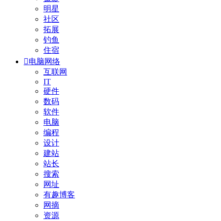
明星
社区
拓展
钓鱼
住宿

电脑网络
互联网
IT
硬件
数码
软件
电脑
编程
设计
建站
站长
搜索
网址
有趣博客
网摘
资源