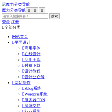
魔力分类导航



登录
注册

全部分类
网站首页

平面设计

商用字体

在线设计

商用图库

付费下载

设计教程

设计公众号

网站制作

zblog系统

Wordprss系统

服务器CDN

源码交易

行业系统