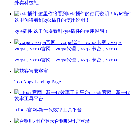
外卖科技社
kyle插件
这里你将看到kyle插件的使用说明！
kyle插件 这里你将看到kyle插件的使用说明！
vxrpa，vxrpa官网，vxrpa代理，vxrpa卡密，vxrpa
vxrpa，vxrpa官网，vxrpa代理，vxrpa卡密，vxrpa
获客宝
Top Apps Landing Page
uTools官网 - 新一代
效率工具平台
uTools官网-新一代效率工具平台...
合租吧-用户登录
...