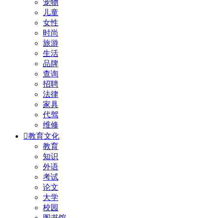
宠物
儿童
女性
时尚
旅游
生活
品牌
查询
招聘
法律
家具
代驾
维修

教育文化
教育
知识
外语
考试
论文
大学
校园
图书馆