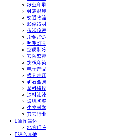
纸业印刷
钟表眼镜
交通物流
影像器材
仪器仪表
冶金冶炼
照明灯具
空调制冷
安防监控
纺织印染
电子产品
模具冲压
矿石金属
塑料橡胶
涂料油漆
玻璃陶瓷
生物科学
其它行业

新闻媒体
地方门户

综合其他