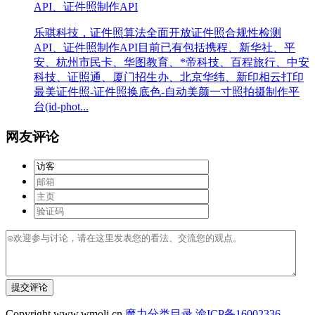
API、证件照制作API
乐骐科技，证件照算法全面开放证件照合规性检测
API、证件照制作API目前已有包括携程、新华社、平
安、杭州市民卡、华图教育、*帝科技、百程旅行、中安
科技、证照通、厦门招生办、北京华纬、新印相云打印
最美证件照-证件照换底色-自动美颜一寸照拍摄制作平
台(id-phot...
网友评论
提交评论
Copyright www.wmoli.cn
魔力分类目录
渝ICP备16002336