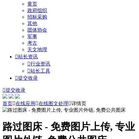
黄页
政府组织
招标采购
其他
团体协会
军事
考古
天文地理

站长资讯

行业资讯

站长工具

提交收录

提交收录
首页

在线应用

在线图文处理

详情页
路过图床 - 免费图片上传, 专业