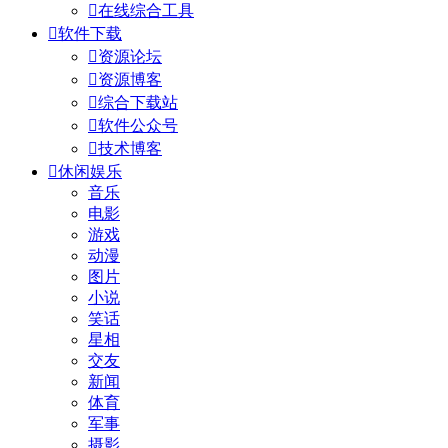

在线综合工具

软件下载

资源论坛

资源博客

综合下载站

软件公众号

技术博客

休闲娱乐
音乐
电影
游戏
动漫
图片
小说
笑话
星相
交友
新闻
体育
军事
摄影