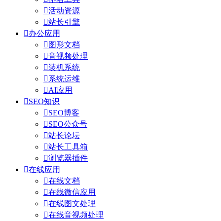

活动资源

站长引擎

办公应用

图形文档

音视频处理

装机系统

系统运维

AI应用

SEO知识

SEO博客

SEO公众号

站长论坛

站长工具箱

浏览器插件

在线应用

在线文档

在线微信应用

在线图文处理

在线音视频处理