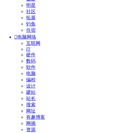
明星
社区
拓展
钓鱼
住宿

电脑网络
互联网
IT
硬件
数码
软件
电脑
编程
设计
建站
站长
搜索
网址
有趣博客
网摘
资源