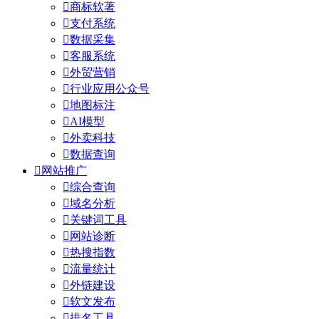

商标软著

支付系统

数据采集

客服系统

外贸营销

行业应用公众号

地图标注

AI模型

外卖科技

数据查询

网站推广

综合查询

域名分析

关键词工具

网站诊断

热搜指数

流量统计

外链建设

软文发布

排名工具