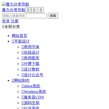
魔力分类导航



登录
注册

全部分类
网站首页

平面设计

商用字体

在线设计

商用图库

付费下载

设计教程

设计公众号

网站制作

zblog系统

Wordprss系统

服务器CDN

源码交易

行业系统