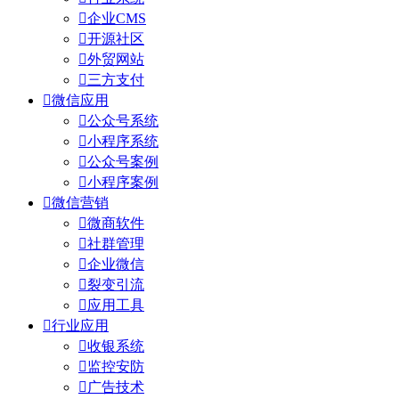

企业CMS

开源社区

外贸网站

三方支付

微信应用

公众号系统

小程序系统

公众号案例

小程序案例

微信营销

微商软件

社群管理

企业微信

裂变引流

应用工具

行业应用

收银系统

监控安防

广告技术