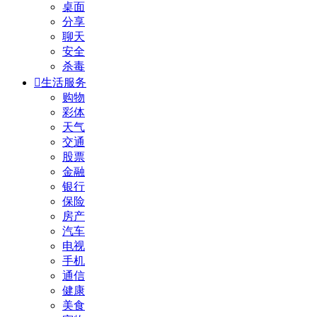
桌面
分享
聊天
安全
杀毒

生活服务
购物
彩体
天气
交通
股票
金融
银行
保险
房产
汽车
电视
手机
通信
健康
美食