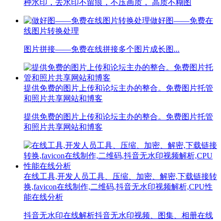
种水印，去水印不留痕，不压画质， 高质不糊图
做好图——免费在
线图片转换处理
图片拼接——免费在线拼接多个图片成长图...
提供免费的图片上传和论坛主办的整合。免费图片托管
和照片共享网站和博客
提供免费的图片上传和论坛主办的整合。免费图片托管
和照片共享网站和博客
在线工具,开发人员工具、压缩、加密、解密,下载链接转
换,favicon在线制作,二维码,抖音无水印视频解析,CPU性
能在线分析
抖音无水印在线解析抖音无水印视频、图集、相册在线